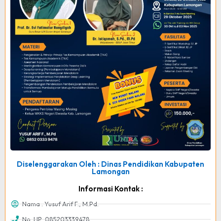
Diselenggarakan Oleh : Dinas Pendidikan Kabupaten
Lamongan
Informasi Kontak :
Nama : Yusuf Arif F., M.Pd.
No. HP :085203339478