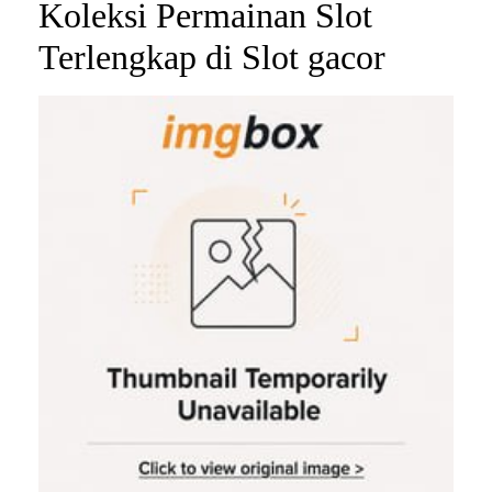
Koleksi Permainan Slot
Terlengkap di Slot gacor