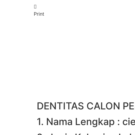
Print
DENTITAS CALON PE
1. Nama Lengkap : cie