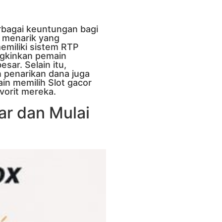
bagai keuntungan bagi
 menarik yang
 memiliki sistem RTP
ngkinkan pemain
ar. Selain itu,
 penarikan dana juga
n memilih Slot gacor
vorit mereka.
r dan Mulai