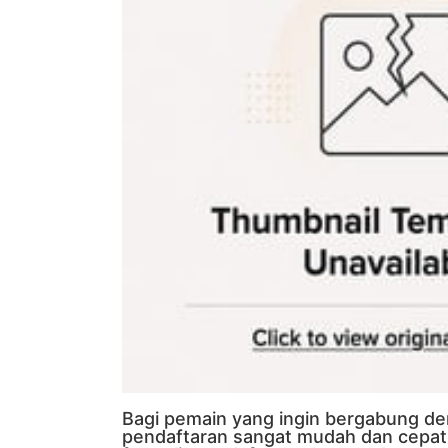
Bagi pemain yang ingin bergabung de
pendaftaran sangat mudah dan cepat