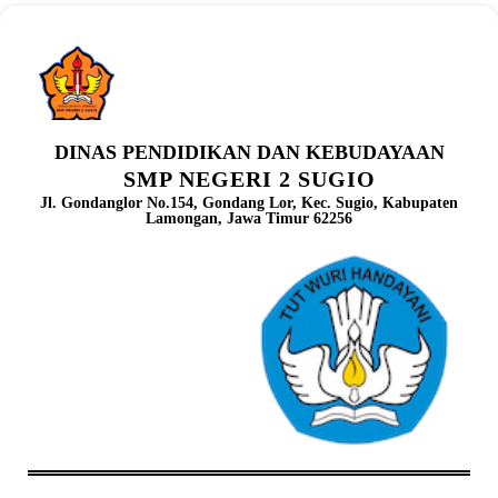
DINAS PENDIDIKAN DAN KEBUDAYAAN
SMP NEGERI 2 SUGIO
Jl. Gondanglor No.154, Gondang Lor, Kec. Sugio, Kabupaten
Lamongan, Jawa Timur 62256