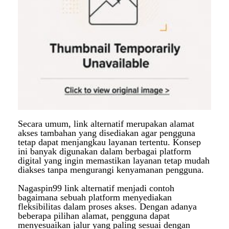
Secara umum, link alternatif merupakan alamat
akses tambahan yang disediakan agar pengguna
tetap dapat menjangkau layanan tertentu. Konsep
ini banyak digunakan dalam berbagai platform
digital yang ingin memastikan layanan tetap mudah
diakses tanpa mengurangi kenyamanan pengguna.
Nagaspin99 link alternatif menjadi contoh
bagaimana sebuah platform menyediakan
fleksibilitas dalam proses akses. Dengan adanya
beberapa pilihan alamat, pengguna dapat
menyesuaikan jalur yang paling sesuai dengan