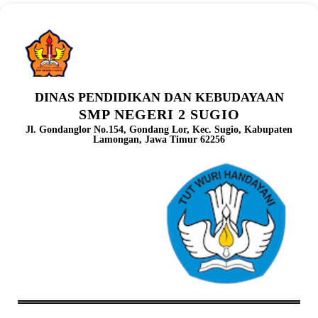
DINAS PENDIDIKAN DAN KEBUDAYAAN
SMP NEGERI 2 SUGIO
Jl. Gondanglor No.154, Gondang Lor, Kec. Sugio, Kabupaten
Lamongan, Jawa Timur 62256