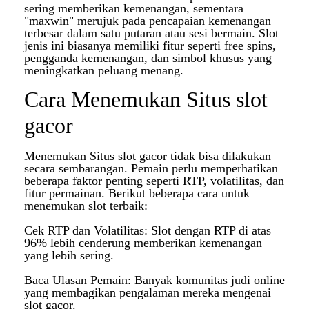
sering memberikan kemenangan, sementara
"maxwin" merujuk pada pencapaian kemenangan
terbesar dalam satu putaran atau sesi bermain. Slot
jenis ini biasanya memiliki fitur seperti free spins,
pengganda kemenangan, dan simbol khusus yang
meningkatkan peluang menang.
Cara Menemukan Situs slot
gacor
Menemukan Situs slot gacor tidak bisa dilakukan
secara sembarangan. Pemain perlu memperhatikan
beberapa faktor penting seperti RTP, volatilitas, dan
fitur permainan. Berikut beberapa cara untuk
menemukan slot terbaik:
Cek RTP dan Volatilitas: Slot dengan RTP di atas
96% lebih cenderung memberikan kemenangan
yang lebih sering.
Baca Ulasan Pemain: Banyak komunitas judi online
yang membagikan pengalaman mereka mengenai
slot gacor.