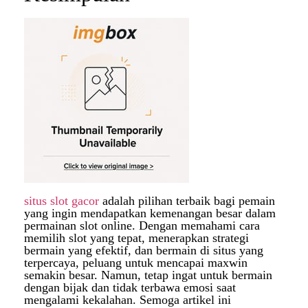
situs slot gacor
adalah pilihan terbaik bagi pemain
yang ingin mendapatkan kemenangan besar dalam
permainan slot online. Dengan memahami cara
memilih slot yang tepat, menerapkan strategi
bermain yang efektif, dan bermain di situs yang
terpercaya, peluang untuk mencapai maxwin
semakin besar. Namun, tetap ingat untuk bermain
dengan bijak dan tidak terbawa emosi saat
mengalami kekalahan. Semoga artikel ini