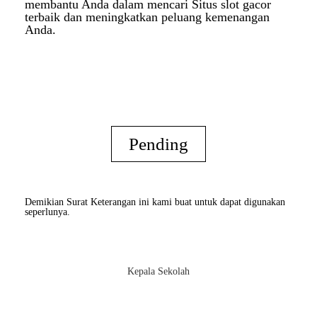
membantu Anda dalam mencari Situs slot gacor
terbaik dan meningkatkan peluang kemenangan
Anda.
Pending
Demikian Surat Keterangan ini kami buat untuk dapat digunakan
seperlunya.
Kepala Sekolah