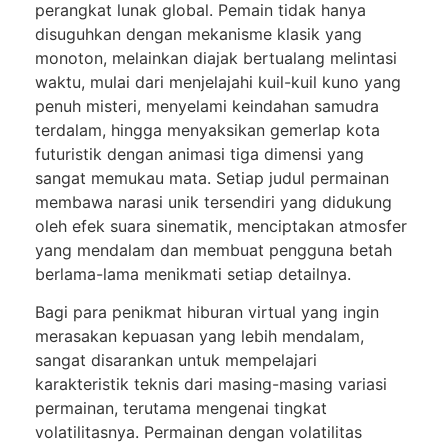
perangkat lunak global. Pemain tidak hanya
disuguhkan dengan mekanisme klasik yang
monoton, melainkan diajak bertualang melintasi
waktu, mulai dari menjelajahi kuil-kuil kuno yang
penuh misteri, menyelami keindahan samudra
terdalam, hingga menyaksikan gemerlap kota
futuristik dengan animasi tiga dimensi yang
sangat memukau mata. Setiap judul permainan
membawa narasi unik tersendiri yang didukung
oleh efek suara sinematik, menciptakan atmosfer
yang mendalam dan membuat pengguna betah
berlama-lama menikmati setiap detailnya.
Bagi para penikmat hiburan virtual yang ingin
merasakan kepuasan yang lebih mendalam,
sangat disarankan untuk mempelajari
karakteristik teknis dari masing-masing variasi
permainan, terutama mengenai tingkat
volatilitasnya. Permainan dengan volatilitas