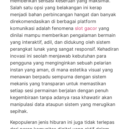
memberikan sensasi keseruan yang maksimal.
Salah satu opsi yang belakangan ini kerap
menjadi bahan perbincangan hangat dan banyak
direkomendasikan di berbagai platform
komunikasi adalah fenomena
slot gacor
yang
dinilai mampu memberikan pengalaman bermain
yang interaktif, adil, dan didukung oleh sistem
perangkat lunak yang sangat responsif. Kehadiran
inovasi ini seolah menjawab kebutuhan para
pengguna yang menginginkan sebuah pelarian
instan yang aman, di mana estetika visual yang
menawan berpadu sempurna dengan sistem
mekanis yang transparan untuk memastikan
setiap sesi permainan berjalan dengan penuh
kegembiraan tanpa adanya rasa khawatir akan
manipulasi data ataupun sistem yang merugikan
sepihak.
Kepopuleran jenis hiburan ini juga tidak terlepas