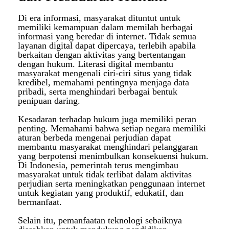
Di era informasi, masyarakat dituntut untuk
memiliki kemampuan dalam memilah berbagai
informasi yang beredar di internet. Tidak semua
layanan digital dapat dipercaya, terlebih apabila
berkaitan dengan aktivitas yang bertentangan
dengan hukum. Literasi digital membantu
masyarakat mengenali ciri-ciri situs yang tidak
kredibel, memahami pentingnya menjaga data
pribadi, serta menghindari berbagai bentuk
penipuan daring.
Kesadaran terhadap hukum juga memiliki peran
penting. Memahami bahwa setiap negara memiliki
aturan berbeda mengenai perjudian dapat
membantu masyarakat menghindari pelanggaran
yang berpotensi menimbulkan konsekuensi hukum.
Di Indonesia, pemerintah terus mengimbau
masyarakat untuk tidak terlibat dalam aktivitas
perjudian serta meningkatkan penggunaan internet
untuk kegiatan yang produktif, edukatif, dan
bermanfaat.
Selain itu, pemanfaatan teknologi sebaiknya