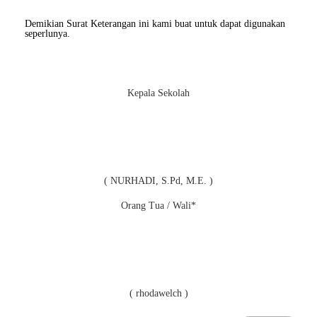
Demikian Surat Keterangan ini kami buat untuk dapat digunakan
seperlunya.
Kepala Sekolah
( NURHADI, S.Pd, M.E. )
Orang Tua / Wali*
( rhodawelch )