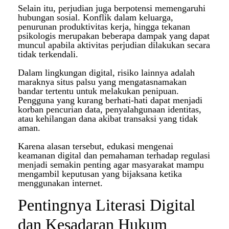
Selain itu, perjudian juga berpotensi memengaruhi
hubungan sosial. Konflik dalam keluarga,
penurunan produktivitas kerja, hingga tekanan
psikologis merupakan beberapa dampak yang dapat
muncul apabila aktivitas perjudian dilakukan secara
tidak terkendali.
Dalam lingkungan digital, risiko lainnya adalah
maraknya situs palsu yang mengatasnamakan
bandar tertentu untuk melakukan penipuan.
Pengguna yang kurang berhati-hati dapat menjadi
korban pencurian data, penyalahgunaan identitas,
atau kehilangan dana akibat transaksi yang tidak
aman.
Karena alasan tersebut, edukasi mengenai
keamanan digital dan pemahaman terhadap regulasi
menjadi semakin penting agar masyarakat mampu
mengambil keputusan yang bijaksana ketika
menggunakan internet.
Pentingnya Literasi Digital
dan Kesadaran Hukum