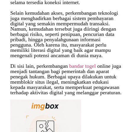
selama tersedia koneksi internet.
Selain kemudahan akses, perkembangan teknologi
juga menghadirkan berbagai sistem pembayaran
digital yang semakin mempermudah transaksi.
Namun, kemudahan tersebut juga diiringi dengan
berbagai risiko, seperti penipuan, pencurian data
pribadi, hingga penyalahgunaan informasi
pengguna. Oleh karena itu, masyarakat perlu
memiliki literasi digital yang baik agar mampu
mengenali potensi ancaman di dunia maya.
Di sisi lain, perkembangan
bandar togel
online juga
menjadi tantangan bagi pemerintah dan aparat
penegak hukum. Berbagai upaya dilakukan untuk
memblokir situs ilegal, meningkatkan edukasi
kepada masyarakat, serta memperkuat pengawasan
terhadap aktivitas digital yang melanggar peraturan.