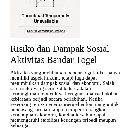
Risiko dan Dampak Sosial
Aktivitas Bandar Togel
Aktivitas yang melibatkan bandar togel tidak hanya
memiliki aspek hukum, tetapi juga dapat
menimbulkan dampak sosial dan ekonomi. Salah
satu risiko yang sering dibahas adalah
kemungkinan munculnya kerugian finansial akibat
kebiasaan berjudi secara berlebihan. Ketika
seseorang terus-menerus mengeluarkan uang untuk
memasang taruhan tanpa mempertimbangkan
kemampuan ekonomi, kondisi tersebut dapat
memengaruhi stabilitas keuangan pribadi maupun
keluarga.