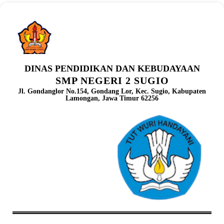
DINAS PENDIDIKAN DAN KEBUDAYAAN
SMP NEGERI 2 SUGIO
Jl. Gondanglor No.154, Gondang Lor, Kec. Sugio, Kabupaten
Lamongan, Jawa Timur 62256