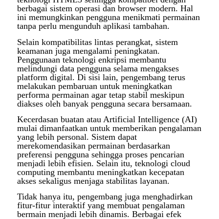
berbagai sistem operasi dan browser modern. Hal
ini memungkinkan pengguna menikmati permainan
tanpa perlu mengunduh aplikasi tambahan.
Selain kompatibilitas lintas perangkat, sistem
keamanan juga mengalami peningkatan.
Penggunaan teknologi enkripsi membantu
melindungi data pengguna selama mengakses
platform digital. Di sisi lain, pengembang terus
melakukan pembaruan untuk meningkatkan
performa permainan agar tetap stabil meskipun
diakses oleh banyak pengguna secara bersamaan.
Kecerdasan buatan atau Artificial Intelligence (AI)
mulai dimanfaatkan untuk memberikan pengalaman
yang lebih personal. Sistem dapat
merekomendasikan permainan berdasarkan
preferensi pengguna sehingga proses pencarian
menjadi lebih efisien. Selain itu, teknologi cloud
computing membantu meningkatkan kecepatan
akses sekaligus menjaga stabilitas layanan.
Tidak hanya itu, pengembang juga menghadirkan
fitur-fitur interaktif yang membuat pengalaman
bermain menjadi lebih dinamis. Berbagai efek