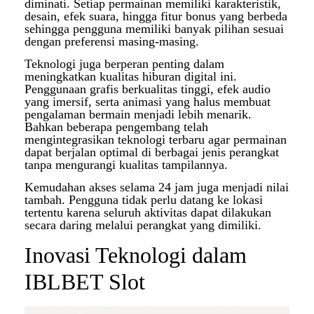
diminati. Setiap permainan memiliki karakteristik,
desain, efek suara, hingga fitur bonus yang berbeda
sehingga pengguna memiliki banyak pilihan sesuai
dengan preferensi masing-masing.
Teknologi juga berperan penting dalam
meningkatkan kualitas hiburan digital ini.
Penggunaan grafis berkualitas tinggi, efek audio
yang imersif, serta animasi yang halus membuat
pengalaman bermain menjadi lebih menarik.
Bahkan beberapa pengembang telah
mengintegrasikan teknologi terbaru agar permainan
dapat berjalan optimal di berbagai jenis perangkat
tanpa mengurangi kualitas tampilannya.
Kemudahan akses selama 24 jam juga menjadi nilai
tambah. Pengguna tidak perlu datang ke lokasi
tertentu karena seluruh aktivitas dapat dilakukan
secara daring melalui perangkat yang dimiliki.
Inovasi Teknologi dalam
IBLBET Slot