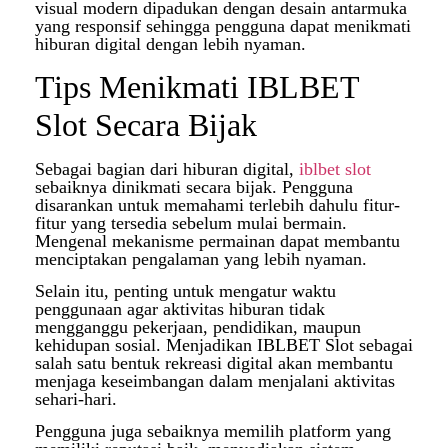
visual modern dipadukan dengan desain antarmuka
yang responsif sehingga pengguna dapat menikmati
hiburan digital dengan lebih nyaman.
Tips Menikmati IBLBET
Slot Secara Bijak
Sebagai bagian dari hiburan digital,
iblbet slot
sebaiknya dinikmati secara bijak. Pengguna
disarankan untuk memahami terlebih dahulu fitur-
fitur yang tersedia sebelum mulai bermain.
Mengenal mekanisme permainan dapat membantu
menciptakan pengalaman yang lebih nyaman.
Selain itu, penting untuk mengatur waktu
penggunaan agar aktivitas hiburan tidak
mengganggu pekerjaan, pendidikan, maupun
kehidupan sosial. Menjadikan IBLBET Slot sebagai
salah satu bentuk rekreasi digital akan membantu
menjaga keseimbangan dalam menjalani aktivitas
sehari-hari.
Pengguna juga sebaiknya memilih platform yang