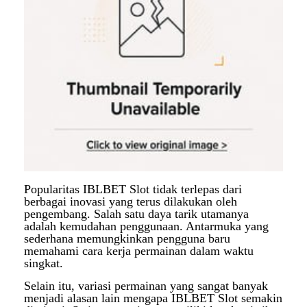
Popularitas IBLBET Slot tidak terlepas dari
berbagai inovasi yang terus dilakukan oleh
pengembang. Salah satu daya tarik utamanya
adalah kemudahan penggunaan. Antarmuka yang
sederhana memungkinkan pengguna baru
memahami cara kerja permainan dalam waktu
singkat.
Selain itu, variasi permainan yang sangat banyak
menjadi alasan lain mengapa IBLBET Slot semakin