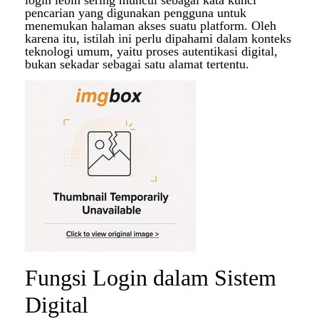
login lebih sering muncul sebagai kata kunci
pencarian yang digunakan pengguna untuk
menemukan halaman akses suatu platform. Oleh
karena itu, istilah ini perlu dipahami dalam konteks
teknologi umum, yaitu proses autentikasi digital,
bukan sekadar sebagai satu alamat tertentu.
Fungsi Login dalam Sistem
Digital