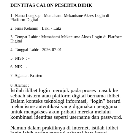
DENTITAS CALON PESERTA DIDIK
1. Nama Lengkap : Memahami Mekanisme Akses Login di
Platform Digital
2. Jenis Kelamin : Laki - Laki
3. Tempat Lahir : Memahami Mekanisme Akses Login di Platform
Digital
4. Tanggal Lahir : 2026-07-01
5. NISN : -
6. NIK : -
7. Agama : Kristen
8. Alamat :
Istilah iblbet login merujuk pada proses masuk ke
sebuah sistem atau platform digital bernama iblbet.
Dalam konteks teknologi informasi, “login” berarti
mekanisme autentikasi yang digunakan pengguna
untuk mengakses akun pribadi mereka melalui
kombinasi identitas seperti username dan password.
Namun dalam praktiknya di internet, istilah iblbet