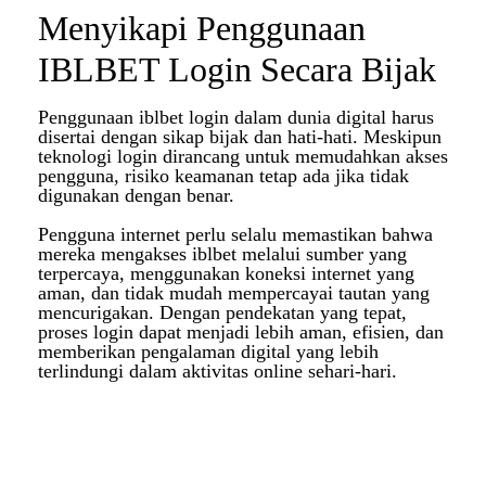
Menyikapi Penggunaan
IBLBET Login Secara Bijak
Penggunaan iblbet login dalam dunia digital harus
disertai dengan sikap bijak dan hati-hati. Meskipun
teknologi login dirancang untuk memudahkan akses
pengguna, risiko keamanan tetap ada jika tidak
digunakan dengan benar.
Pengguna internet perlu selalu memastikan bahwa
mereka mengakses iblbet melalui sumber yang
terpercaya, menggunakan koneksi internet yang
aman, dan tidak mudah mempercayai tautan yang
mencurigakan. Dengan pendekatan yang tepat,
proses login dapat menjadi lebih aman, efisien, dan
memberikan pengalaman digital yang lebih
terlindungi dalam aktivitas online sehari-hari.