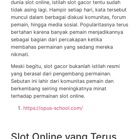
dunia slot online, istilah slot gacor tentu sudah
tidak asing lagi. Hampir setiap hari, kata tersebut
muncul dalam berbagai diskusi komunitas, forum
pemain, hingga media sosial. Popularitasnya terus
bertahan karena banyak pemain menjadikannya
sebagai bagian dari percakapan ketika
membahas permainan yang sedang mereka
nikmati.
Meski begitu, slot gacor bukanlah istilah resmi
yang berasal dari pengembang permainan.
Sebutan ini lahir dari komunitas pemain dan
berkembang seiring meningkatnya minat
terhadap permainan slot online.
https://opus-school.com/
Slot Online yang Terus