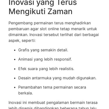
Inovasi yang Terus
Mengikuti Zaman
Pengembang permainan terus menghadirkan
pembaruan agar slot online tetap menarik untuk
dimainkan. Inovasi tersebut terlihat dari berbagai
aspek, seperti:
Grafis yang semakin detail.
Animasi yang lebih responsif.
Efek suara yang lebih realistis.
Desain antarmuka yang mudah digunakan.
Penambahan tema permainan secara
berkala.
Inovasi ini membuat pengalaman bermain terasa
lebih dinamis dibandingkan beberapa tahun lalu.