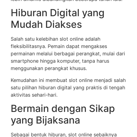
Hiburan Digital yang
Mudah Diakses
Salah satu kelebihan slot online adalah
fleksibilitasnya. Pemain dapat mengakses
permainan melalui berbagai perangkat, mulai dari
smartphone hingga komputer, tanpa harus
menggunakan perangkat khusus.
Kemudahan ini membuat slot online menjadi salah
satu pilihan hiburan digital yang praktis di tengah
aktivitas sehari-hari.
Bermain dengan Sikap
yang Bijaksana
Sebagai bentuk hiburan, slot online sebaiknya