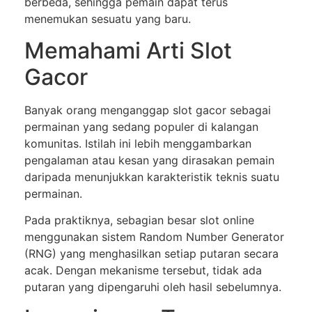
berbeda, sehingga pemain dapat terus
menemukan sesuatu yang baru.
Memahami Arti Slot
Gacor
Banyak orang menganggap slot gacor sebagai
permainan yang sedang populer di kalangan
komunitas. Istilah ini lebih menggambarkan
pengalaman atau kesan yang dirasakan pemain
daripada menunjukkan karakteristik teknis suatu
permainan.
Pada praktiknya, sebagian besar slot online
menggunakan sistem Random Number Generator
(RNG) yang menghasilkan setiap putaran secara
acak. Dengan mekanisme tersebut, tidak ada
putaran yang dipengaruhi oleh hasil sebelumnya.