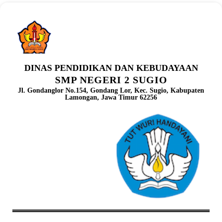
DINAS PENDIDIKAN DAN KEBUDAYAAN
SMP NEGERI 2 SUGIO
Jl. Gondanglor No.154, Gondang Lor, Kec. Sugio, Kabupaten
Lamongan, Jawa Timur 62256