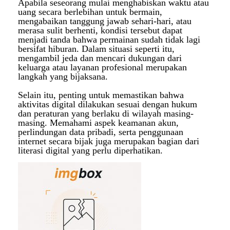
Apabila seseorang mulai menghabiskan waktu atau
uang secara berlebihan untuk bermain,
mengabaikan tanggung jawab sehari-hari, atau
merasa sulit berhenti, kondisi tersebut dapat
menjadi tanda bahwa permainan sudah tidak lagi
bersifat hiburan. Dalam situasi seperti itu,
mengambil jeda dan mencari dukungan dari
keluarga atau layanan profesional merupakan
langkah yang bijaksana.
Selain itu, penting untuk memastikan bahwa
aktivitas digital dilakukan sesuai dengan hukum
dan peraturan yang berlaku di wilayah masing-
masing. Memahami aspek keamanan akun,
perlindungan data pribadi, serta penggunaan
internet secara bijak juga merupakan bagian dari
literasi digital yang perlu diperhatikan.