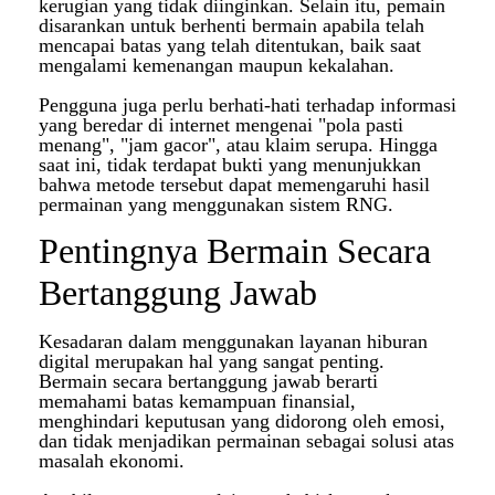
kerugian yang tidak diinginkan. Selain itu, pemain
disarankan untuk berhenti bermain apabila telah
mencapai batas yang telah ditentukan, baik saat
mengalami kemenangan maupun kekalahan.
Pengguna juga perlu berhati-hati terhadap informasi
yang beredar di internet mengenai "pola pasti
menang", "jam gacor", atau klaim serupa. Hingga
saat ini, tidak terdapat bukti yang menunjukkan
bahwa metode tersebut dapat memengaruhi hasil
permainan yang menggunakan sistem RNG.
Pentingnya Bermain Secara
Bertanggung Jawab
Kesadaran dalam menggunakan layanan hiburan
digital merupakan hal yang sangat penting.
Bermain secara bertanggung jawab berarti
memahami batas kemampuan finansial,
menghindari keputusan yang didorong oleh emosi,
dan tidak menjadikan permainan sebagai solusi atas
masalah ekonomi.