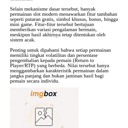
Selain mekanisme dasar tersebut, banyak
permainan slot modern menawarkan fitur tambahan
seperti putaran gratis, simbol khusus, bonus, hingga
mini game. Fitur-fitur tersebut bertujuan
memberikan variasi pengalaman bermain,
meskipun hasil akhirnya tetap ditentukan oleh
sistem acak.
Penting untuk dipahami bahwa setiap permainan
memiliki tingkat volatilitas dan persentase
pengembalian kepada pemain (Return to
Player/RTP) yang berbeda. Nilai tersebut hanya
menggambarkan karakteristik permainan dalam
jangka panjang dan bukan jaminan hasil bagi
pemain secara individu.