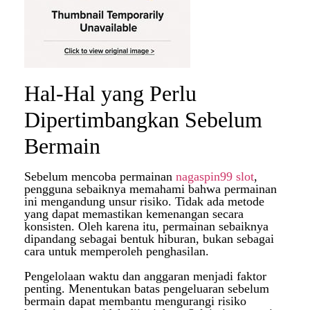
Hal-Hal yang Perlu
Dipertimbangkan Sebelum
Bermain
Sebelum mencoba permainan
nagaspin99 slot
,
pengguna sebaiknya memahami bahwa permainan
ini mengandung unsur risiko. Tidak ada metode
yang dapat memastikan kemenangan secara
konsisten. Oleh karena itu, permainan sebaiknya
dipandang sebagai bentuk hiburan, bukan sebagai
cara untuk memperoleh penghasilan.
Pengelolaan waktu dan anggaran menjadi faktor
penting. Menentukan batas pengeluaran sebelum
bermain dapat membantu mengurangi risiko