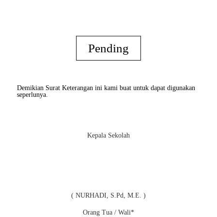
Pending
Demikian Surat Keterangan ini kami buat untuk dapat digunakan
seperlunya.
Kepala Sekolah
( NURHADI, S.Pd, M.E. )
Orang Tua / Wali*