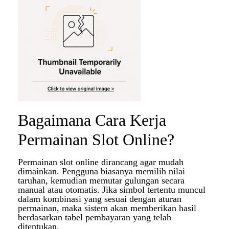
Bagaimana Cara Kerja
Permainan Slot Online?
Permainan slot online dirancang agar mudah
dimainkan. Pengguna biasanya memilih nilai
taruhan, kemudian memutar gulungan secara
manual atau otomatis. Jika simbol tertentu muncul
dalam kombinasi yang sesuai dengan aturan
permainan, maka sistem akan memberikan hasil
berdasarkan tabel pembayaran yang telah
ditentukan.