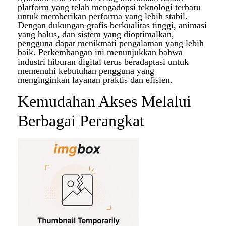
platform yang telah mengadopsi teknologi terbaru
untuk memberikan performa yang lebih stabil.
Dengan dukungan grafis berkualitas tinggi, animasi
yang halus, dan sistem yang dioptimalkan,
pengguna dapat menikmati pengalaman yang lebih
baik. Perkembangan ini menunjukkan bahwa
industri hiburan digital terus beradaptasi untuk
memenuhi kebutuhan pengguna yang
menginginkan layanan praktis dan efisien.
Kemudahan Akses Melalui
Berbagai Perangkat