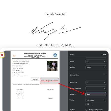
Kepala Sekolah
( NURHADI, S.Pd, M.E. )
Orang Tua / Wali*
( dantekoehler )
Print