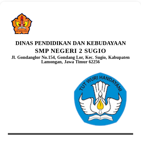
DINAS PENDIDIKAN DAN KEBUDAYAAN
SMP NEGERI 2 SUGIO
Jl. Gondanglor No.154, Gondang Lor, Kec. Sugio, Kabupaten
Lamongan, Jawa Timur 62256