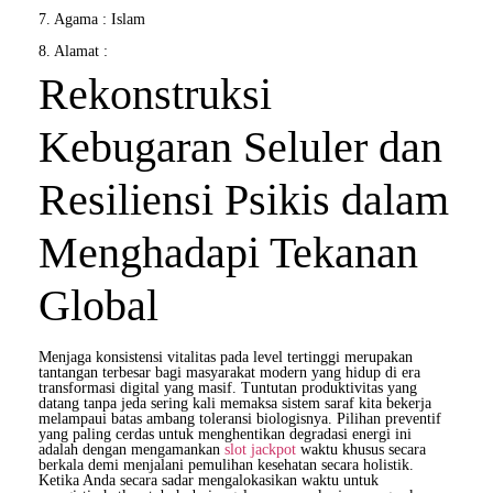
7. Agama : Islam
8. Alamat :
Rekonstruksi
Kebugaran Seluler dan
Resiliensi Psikis dalam
Menghadapi Tekanan
Global
Menjaga konsistensi vitalitas pada level tertinggi merupakan
tantangan terbesar bagi masyarakat modern yang hidup di era
transformasi digital yang masif. Tuntutan produktivitas yang
datang tanpa jeda sering kali memaksa sistem saraf kita bekerja
melampaui batas ambang toleransi biologisnya. Pilihan preventif
yang paling cerdas untuk menghentikan degradasi energi ini
adalah dengan mengamankan
slot jackpot
waktu khusus secara
berkala demi menjalani pemulihan kesehatan secara holistik.
Ketika Anda secara sadar mengalokasikan waktu untuk