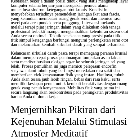
Kebiasaan bekerja dalam posisi duduk yang statis menghadap layar
komputer selama berjam-jam merupakan pemicu utama
munculnya sindrom ketegangan otot kronis. Kondisi ini
menyebabkan terjadinya pemendekan jaringan ikat atau fascia,
yang kemudian membatasi ruang gerak sendi dan memicu rasa
nyeri pada area pundak serta punggung. Intervensi mekanis
melalui terapi pijat jaringan dalam yang dilakukan oleh tenaga
profesional terbukti mampu mengembalikan kelenturan sistem otot
Anda secara optimal. Teknik penekanan yang presisi pada titik-
titik simpul ketegangan berfungsi mengurai perlengketan serat otot
dan melancarkan kembali sirkulasi darah yang sempat terhambat.
Kelancaran sirkulasi darah pasca terapi memegang peranan krusial
dalam mempercepat proses pembuangan tumpukan asam laktat
serta mendistribusikan oksigen segar ke seluruh jaringan sel yang
lelah. Proses pemulihan ini juga memicu pelepasan endorfin,
senyawa alami tubuh yang berfungsi meredakan rasa sakit dan
memberikan efek kenyamanan fisik yang instan. Hasilnya, tubuh
Anda akan terasa jauh lebih ringan, bebas dari rasa kaku, serta
memiliki kesiapan penuh untuk kembali beraktivitas dengan ruang
gerak yang penuh kenyamanan. Mobilitas fisik yang prima ini
secara langsung akan berkontribusi pada peningkatan produktivitas
harian Anda di dunia kerja.
Menjernihkan Pikiran dari
Kejenuhan Melalui Stimulasi
Atmosfer Meditatif