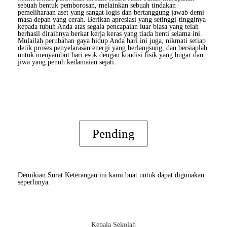
sebuah bentuk pemborosan, melainkan sebuah tindakan
pemeliharaan aset yang sangat logis dan bertanggung jawab demi
masa depan yang cerah. Berikan apresiasi yang setinggi-tingginya
kepada tubuh Anda atas segala pencapaian luar biasa yang telah
berhasil diraihnya berkat kerja keras yang tiada henti selama ini.
Mulailah perubahan gaya hidup Anda hari ini juga, nikmati setiap
detik proses penyelarasan energi yang berlangsung, dan bersiaplah
untuk menyambut hari esok dengan kondisi fisik yang bugar dan
jiwa yang penuh kedamaian sejati.
Pending
Demikian Surat Keterangan ini kami buat untuk dapat digunakan
seperlunya.
Kepala Sekolah