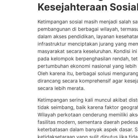
Kesejahteraan Sosial
Ketimpangan sosial masih menjadi salah sa
pembangunan di berbagai wilayah, termasu
dalam akses pendidikan, layanan kesehata
infrastruktur menciptakan jurang yang mem
masyarakat secara keseluruhan. Kondisi in
pada kelompok berpenghasilan rendah, te
pertumbuhan ekonomi nasional yang lebih i
Oleh karena itu, berbagai solusi mengurang
dirancang secara komprehensif agar kesej
secara lebih merata.
Ketimpangan sering kali muncul akibat dis
tidak seimbang, baik karena faktor geogra
Wilayah perkotaan cenderung memiliki aks
fasilitas modern, sementara daerah pede
keterbatasan dalam banyak aspek dasar. Si
ketidaksetaraan yang sulit diputus jika tid