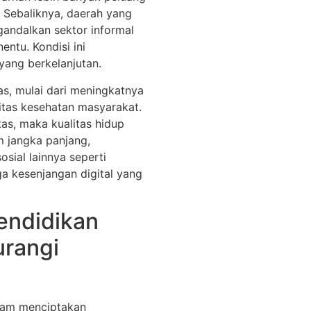
. Sebaliknya, daerah yang
andalkan sektor informal
ntu. Kondisi ini
ang berkelanjutan.
as, mulai dari meningkatnya
itas kesehatan masyarakat.
tas, maka kualitas hidup
m jangka panjang,
sial lainnya seperti
ga kesenjangan digital yang
endidikan
urangi
alam menciptakan