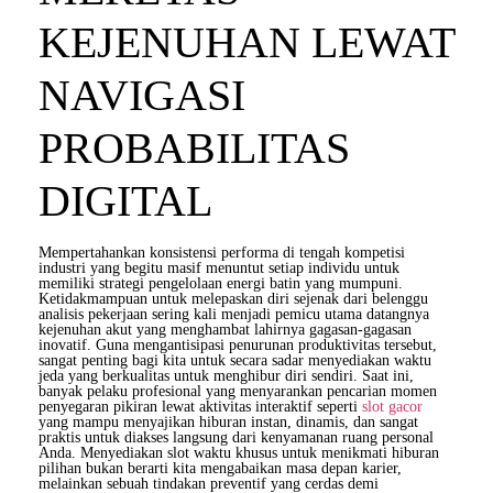
KEJENUHAN LEWAT
NAVIGASI
PROBABILITAS
DIGITAL
Mempertahankan konsistensi performa di tengah kompetisi
industri yang begitu masif menuntut setiap individu untuk
memiliki strategi pengelolaan energi batin yang mumpuni.
Ketidakmampuan untuk melepaskan diri sejenak dari belenggu
analisis pekerjaan sering kali menjadi pemicu utama datangnya
kejenuhan akut yang menghambat lahirnya gagasan-gagasan
inovatif. Guna mengantisipasi penurunan produktivitas tersebut,
sangat penting bagi kita untuk secara sadar menyediakan waktu
jeda yang berkualitas untuk menghibur diri sendiri. Saat ini,
banyak pelaku profesional yang menyarankan pencarian momen
penyegaran pikiran lewat aktivitas interaktif seperti
slot gacor
yang mampu menyajikan hiburan instan, dinamis, dan sangat
praktis untuk diakses langsung dari kenyamanan ruang personal
Anda. Menyediakan slot waktu khusus untuk menikmati hiburan
pilihan bukan berarti kita mengabaikan masa depan karier,
melainkan sebuah tindakan preventif yang cerdas demi