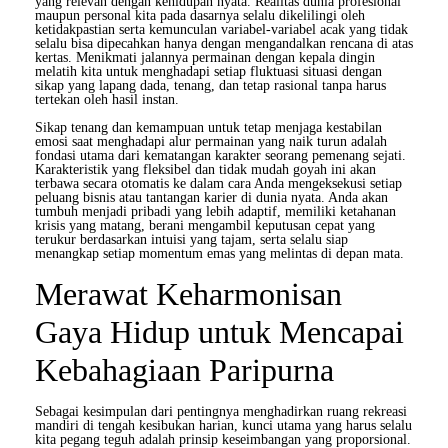
yang relevan dengan kehidupan nyata. Realitas dunia profesional
maupun personal kita pada dasarnya selalu dikelilingi oleh
ketidakpastian serta kemunculan variabel-variabel acak yang tidak
selalu bisa dipecahkan hanya dengan mengandalkan rencana di atas
kertas. Menikmati jalannya permainan dengan kepala dingin
melatih kita untuk menghadapi setiap fluktuasi situasi dengan
sikap yang lapang dada, tenang, dan tetap rasional tanpa harus
tertekan oleh hasil instan.
Sikap tenang dan kemampuan untuk tetap menjaga kestabilan
emosi saat menghadapi alur permainan yang naik turun adalah
fondasi utama dari kematangan karakter seorang pemenang sejati.
Karakteristik yang fleksibel dan tidak mudah goyah ini akan
terbawa secara otomatis ke dalam cara Anda mengeksekusi setiap
peluang bisnis atau tantangan karier di dunia nyata. Anda akan
tumbuh menjadi pribadi yang lebih adaptif, memiliki ketahanan
krisis yang matang, berani mengambil keputusan cepat yang
terukur berdasarkan intuisi yang tajam, serta selalu siap
menangkap setiap momentum emas yang melintas di depan mata.
Merawat Keharmonisan
Gaya Hidup untuk Mencapai
Kebahagiaan Paripurna
Sebagai kesimpulan dari pentingnya menghadirkan ruang rekreasi
mandiri di tengah kesibukan harian, kunci utama yang harus selalu
kita pegang teguh adalah prinsip keseimbangan yang proporsional.