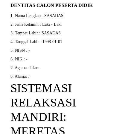
DENTITAS CALON PESERTA DIDIK
1. Nama Lengkap : SASADAS
2. Jenis Kelamin : Laki - Laki
3. Tempat Lahir : SASADAS
4. Tanggal Lahir : 1998-01-01
5. NISN : -
6. NIK : -
7. Agama : Islam
8. Alamat :
SISTEMASI
RELAKSASI
MANDIRI:
MERETAS