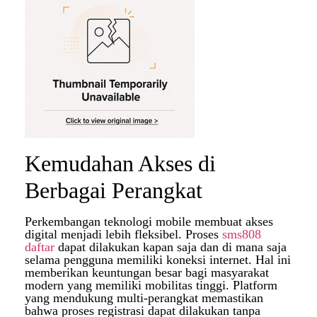
Kemudahan Akses di
Berbagai Perangkat
Perkembangan teknologi mobile membuat akses
digital menjadi lebih fleksibel. Proses
sms808
daftar
dapat dilakukan kapan saja dan di mana saja
selama pengguna memiliki koneksi internet. Hal ini
memberikan keuntungan besar bagi masyarakat
modern yang memiliki mobilitas tinggi. Platform
yang mendukung multi-perangkat memastikan
bahwa proses registrasi dapat dilakukan tanpa