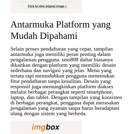
Antarmuka Platform yang
Mudah Dipahami
Selain proses pendaftaran yang cepat, tampilan
antarmuka juga memiliki peran penting dalam
pengalaman pengguna. sms808 daftar biasanya
dikaitkan dengan platform yang memiliki desain
sederhana dan navigasi yang jelas. Menu yang
tertata rapi memudahkan pengguna menemukan
fitur pendaftaran tanpa kesulitan. Desain yang
responsif juga memungkinkan platform diakses
melalui berbagai perangkat seperti smartphone,
laptop, dan tablet. Dengan tampilan yang konsisten
di berbagai perangkat, pengguna dapat merasakan
pengalaman yang nyaman tanpa harus beradaptasi
ulang dengan sistem yang berbeda.