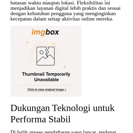
batasan waktu maupun lokasi. Fleksibilitas ini
menjadikan layanan digital lebih praktis dan sesuai
dengan kebutuhan pengguna yang menginginkan
kecepatan dalam setiap aktivitas online mereka.
Dukungan Teknologi untuk
Performa Stabil
Di balik proses pendaftaran yang lancar, terdapat