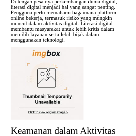
Di tengah pesatnya perkembangan dunia digital,
literasi digital menjadi hal yang sangat penting.
Pengguna perlu memahami bagaimana platform
online bekerja, termasuk risiko yang mungkin
muncul dalam aktivitas digital. Literasi digital
membantu masyarakat untuk lebih kritis dalam
memilih layanan serta lebih bijak dalam
menggunakan teknologi.
Keamanan dalam Aktivitas