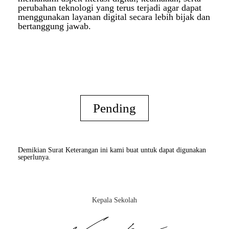
perubahan teknologi yang terus terjadi agar dapat
menggunakan layanan digital secara lebih bijak dan
bertanggung jawab.
Pending
Demikian Surat Keterangan ini kami buat untuk dapat digunakan
seperlunya.
Kepala Sekolah