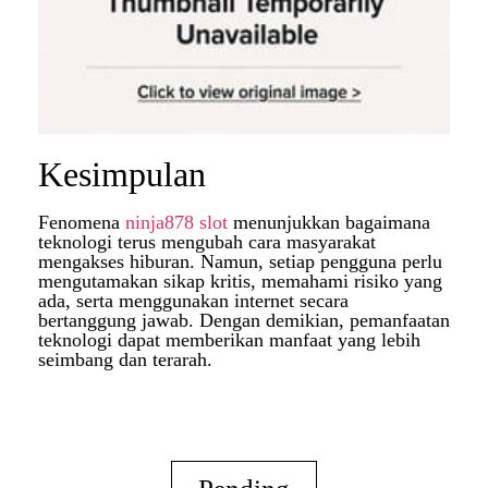
Kesimpulan
Fenomena
ninja878 slot
menunjukkan bagaimana
teknologi terus mengubah cara masyarakat
mengakses hiburan. Namun, setiap pengguna perlu
mengutamakan sikap kritis, memahami risiko yang
ada, serta menggunakan internet secara
bertanggung jawab. Dengan demikian, pemanfaatan
teknologi dapat memberikan manfaat yang lebih
seimbang dan terarah.