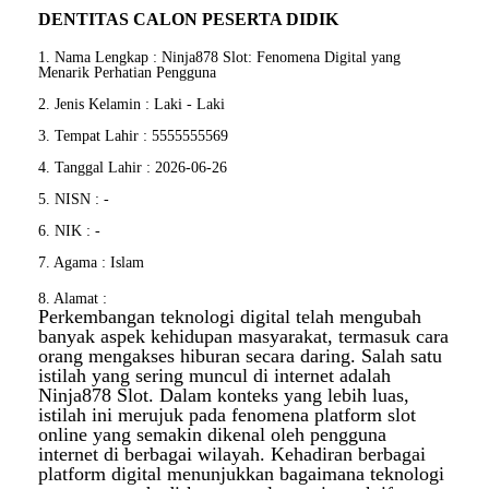
DENTITAS CALON PESERTA DIDIK
1. Nama Lengkap : Ninja878 Slot: Fenomena Digital yang
Menarik Perhatian Pengguna
2. Jenis Kelamin : Laki - Laki
3. Tempat Lahir : 5555555569
4. Tanggal Lahir : 2026-06-26
5. NISN : -
6. NIK : -
7. Agama : Islam
8. Alamat :
Perkembangan teknologi digital telah mengubah
banyak aspek kehidupan masyarakat, termasuk cara
orang mengakses hiburan secara daring. Salah satu
istilah yang sering muncul di internet adalah
Ninja878 Slot. Dalam konteks yang lebih luas,
istilah ini merujuk pada fenomena platform slot
online yang semakin dikenal oleh pengguna
internet di berbagai wilayah. Kehadiran berbagai
platform digital menunjukkan bagaimana teknologi