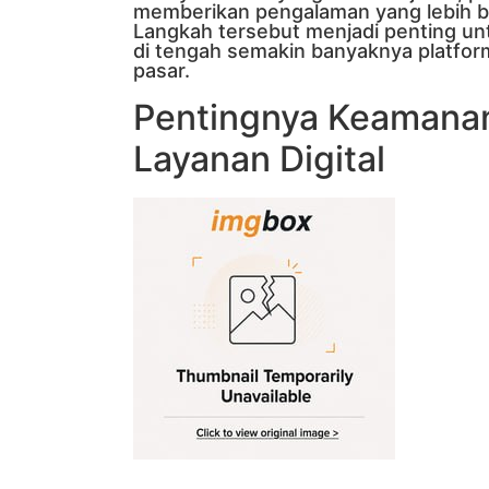
memberikan pengalaman yang lebih b
Langkah tersebut menjadi penting un
di tengah semakin banyaknya platform 
pasar.
Pentingnya Keamana
Layanan Digital