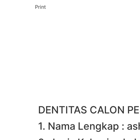
Print
DENTITAS CALON PE
1. Nama Lengkap : as