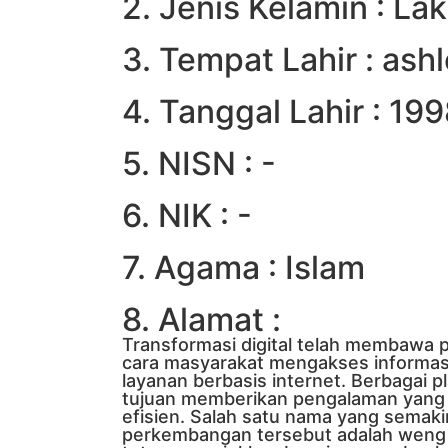
2. Jenis Kelamin : Lak
3. Tempat Lahir : ash
4. Tanggal Lahir : 1
5. NISN : -
6. NIK : -
7. Agama : Islam
8. Alamat :
Transformasi digital telah membawa 
cara masyarakat mengakses informa
layanan berbasis internet. Berbagai p
tujuan memberikan pengalaman yang le
efisien. Salah satu nama yang semaki
perkembangan tersebut adalah weng 