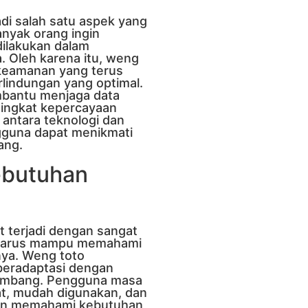
adi salah satu aspek yang
anyak orang ingin
ilakukan dalam
. Oleh karena itu, weng
keamanan yang terus
lindungan yang optimal.
mbantu menjaga data
tingkat kepercayaan
antara teknologi dan
gguna dapat menikmati
ang.
ebutuhan
t terjadi dengan sangat
n harus mampu memahami
ya. Weng toto
eradaptasi dengan
rkembang. Pengguna masa
at, mudah digunakan, dan
ngan memahami kebutuhan