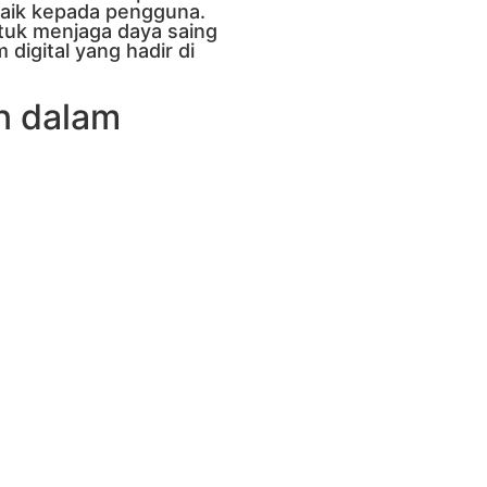
aik kepada pengguna.
tuk menjaga daya saing
digital yang hadir di
n dalam