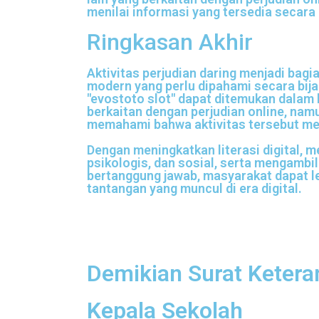
menilai informasi yang tersedia secara 
Ringkasan Akhir
Aktivitas perjudian daring menjadi bagia
modern yang perlu dipahami secara bijak
"evostoto slot" dapat ditemukan dalam
berkaitan dengan perjudian online, nam
memahami bahwa aktivitas tersebut memi
Dengan meningkatkan literasi digital, m
psikologis, dan sosial, serta mengambi
bertanggung jawab, masyarakat dapat l
tantangan yang muncul di era digital.
Demikian Surat Ketera
Kepala Sekolah