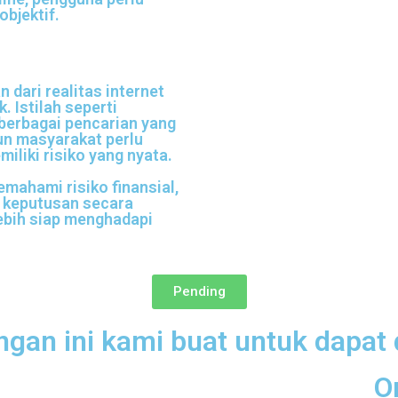
objektif.
n dari realitas internet
. Istilah seperti
 berbagai pencarian yang
un masyarakat perlu
liki risiko yang nyata.
emahami risiko finansial,
l keputusan secara
ebih siap menghadapi
Pending
ngan ini kami buat untuk dapat
O