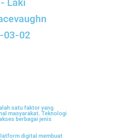
 - Laki
dacevaughn
8-03-02
alah satu faktor yang
nal masyarakat. Teknologi
ses berbagai jenis
platform digital membuat