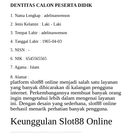
DENTITAS CALON PESERTA DIDIK
1. Nama Lengkap : adelinaswenson
2. Jenis Kelamin : Laki - Laki
3. Tempat Lahir : adelinaswenson
4. Tanggal Lahir : 1965-04-03
5. NISN : -
6. NIK : 6545565565
7. Agama : Islam
8. Alamat :
platform slot88 online menjadi salah satu layanan
yang banyak dibicarakan di kalangan pengguna
internet. Perkembangannya membuat banyak orang
ingin mengetahui lebih dalam mengenai layanan
ini. Dengan desain yang sederhana, slot88 online
berhasil menarik perhatian banyak pengguna.
Keunggulan Slot88 Online