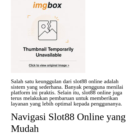
Salah satu keunggulan dari slot88 online adalah
sistem yang sederhana. Banyak pengguna menilai
platform ini praktis. Selain itu, slot88 online juga
terus melakukan pembaruan untuk memberikan
layanan yang lebih optimal kepada penggunanya.
Navigasi Slot88 Online yang
Mudah