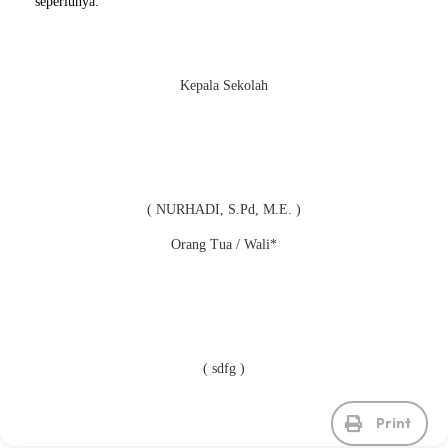
seperlunya.
Kepala Sekolah
( NURHADI, S.Pd, M.E. )
Orang Tua / Wali*
( sdfg )
Print