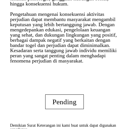
hingga konsekuensi hukum.
Pengetahuan mengenai konsekuensi aktivitas
perjudian dapat membantu masyarakat mengambil
keputusan yang lebih bertanggung jawab. Dengan
mengedepankan edukasi, pengelolaan keuangan
yang sehat, dan dukungan lingkungan yang positif,
berbagai dampak negatif yang berkaitan dengan
bandar togel dan perjudian dapat diminimalkan.
Kesadaran serta tanggung jawab individu memiliki
peran yang sangat penting dalam menghadapi
fenomena perjudian di masyarakat.
Pending
Demikian Surat Keterangan ini kami buat untuk dapat digunakan