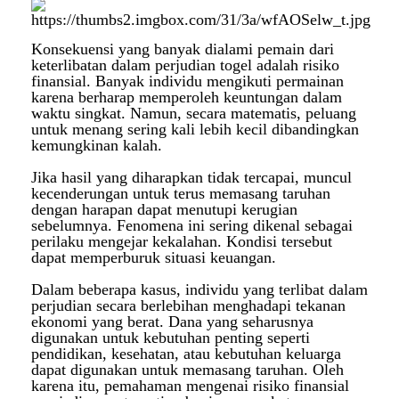
Konsekuensi yang banyak dialami pemain dari
keterlibatan dalam perjudian togel adalah risiko
finansial. Banyak individu mengikuti permainan
karena berharap memperoleh keuntungan dalam
waktu singkat. Namun, secara matematis, peluang
untuk menang sering kali lebih kecil dibandingkan
kemungkinan kalah.
Jika hasil yang diharapkan tidak tercapai, muncul
kecenderungan untuk terus memasang taruhan
dengan harapan dapat menutupi kerugian
sebelumnya. Fenomena ini sering dikenal sebagai
perilaku mengejar kekalahan. Kondisi tersebut
dapat memperburuk situasi keuangan.
Dalam beberapa kasus, individu yang terlibat dalam
perjudian secara berlebihan menghadapi tekanan
ekonomi yang berat. Dana yang seharusnya
digunakan untuk kebutuhan penting seperti
pendidikan, kesehatan, atau kebutuhan keluarga
dapat digunakan untuk memasang taruhan. Oleh
karena itu, pemahaman mengenai risiko finansial