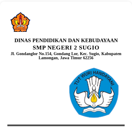
DINAS PENDIDIKAN DAN KEBUDAYAAN
SMP NEGERI 2 SUGIO
Jl. Gondanglor No.154, Gondang Lor, Kec. Sugio, Kabupaten
Lamongan, Jawa Timur 62256