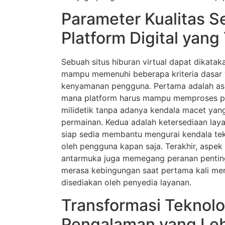
Parameter Kualitas 
Platform Digital yang
Sebuah situs hiburan virtual dapat dikataka
mampu memenuhi beberapa kriteria dasar 
kenyamanan pengguna. Pertama adalah asp
mana platform harus mampu memproses pe
milidetik tanpa adanya kendala macet ya
permainan. Kedua adalah ketersediaan lay
siap sedia membantu mengurai kendala te
oleh pengguna kapan saja. Terakhir, aspe
antarmuka juga memegang peranan penting
merasa kebingungan saat pertama kali meng
disediakan oleh penyedia layanan.
Transformasi Teknol
Pengalaman yang Leb