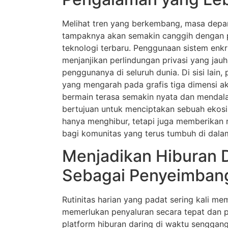
Melihat tren yang berkembang, masa depan 
tampaknya akan semakin canggih dengan p
teknologi terbaru. Penggunaan sistem enkr
menjanjikan perlindungan privasi yang jauh
penggunanya di seluruh dunia. Di sisi lain
yang mengarah pada grafis tiga dimensi 
bermain terasa semakin nyata dan mendal
bertujuan untuk menciptakan sebuah ekosi
hanya menghibur, tetapi juga memberikan 
bagi komunitas yang terus tumbuh di dala
Menjadikan Hiburan D
Sebagai Penyeimbang
Rutinitas harian yang padat sering kali m
memerlukan penyaluran secara tepat dan 
platform hiburan daring di waktu senggang