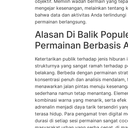
objektif. Memilih wadah bermain yang tep
mengejar kesenangan, melainkan tentang 
bahwa data dan aktivitas Anda terlindungi
permainan berlangsung.
Alasan Di Balik Popu
Permainan Berbasis 
Ketertarikan publik terhadap jenis hiburan i
strukturnya yang sangat ramah terhadap p
belakang. Berbeda dengan permainan str
konsentrasi penuh dan analisis mendalam, 
menawarkan jalan pintas menuju kesenan
sederhana namun tetap menantang. Elemen 
kombinasi warna yang menarik, serta efe
adrenalin menjadi daya tarik tersendiri ya
terasa hidup. Para pengamat tren digital
durasi di setiap sesi permainan sangat co
masyarakat urban yang serba cepat, di 