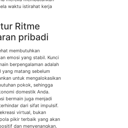
ela waktu istirahat kerja
tur Ritme
ran pribadi
 sehat membutuhkan
n emosi yang stabil. Kunci
emain berpengalaman adalah
l yang matang sebelum
rankan untuk mengalokasikan
ebutuhan pokok, sehingga
 ekonomi domestik Anda.
si bermain juga menjadi
erhindar dari sifat impulsif.
kreasi virtual, bukan
ola pikir terbaik yang akan
ositif dan menyenangkan.