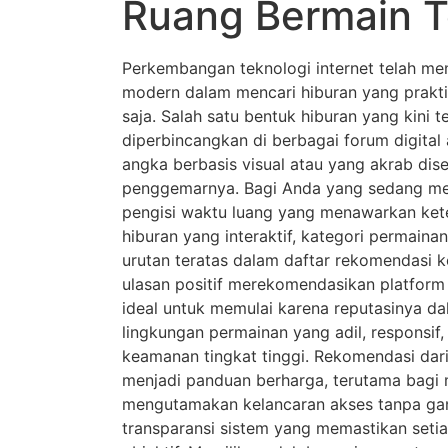
Ruang Bermain T
Perkembangan teknologi internet telah m
modern dalam mencari hiburan yang prakti
saja. Salah satu bentuk hiburan yang kini
diperbincangkan di berbagai forum digital
angka berbasis visual atau yang akrab dise
penggemarnya. Bagi Anda yang sedang menc
pengisi waktu luang yang menawarkan kete
hiburan yang interaktif, kategori permainan
urutan teratas dalam daftar rekomendasi 
ulasan positif merekomendasikan platfor
ideal untuk memulai karena reputasinya d
lingkungan permainan yang adil, responsif
keamanan tingkat tinggi. Rekomendasi dari
menjadi panduan berharga, terutama bagi
mengutamakan kelancaran akses tanpa gan
transparansi sistem yang memastikan setia