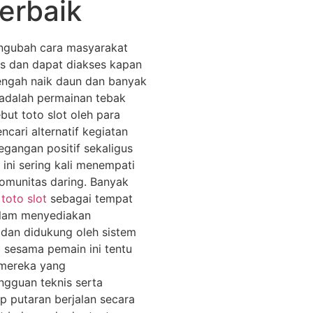
erbaik
engubah cara masyarakat
s dan dapat diakses kapan
 tengah naik daun dan banyak
 adalah permainan tebak
but toto slot oleh para
ari alternatif kegiatan
gangan positif sekaligus
 ini sering kali menempati
komunitas daring. Banyak
m
toto slot
sebagai tempat
alam menyediakan
, dan didukung oleh sistem
 sesama pemain ini tentu
 mereka yang
gguan teknis serta
p putaran berjalan secara