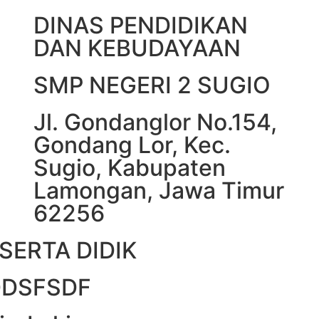
DINAS PENDIDIKAN
DAN KEBUDAYAAN
SMP NEGERI 2 SUGIO
Jl. Gondanglor No.154,
Gondang Lor, Kec.
Sugio, Kabupaten
Lamongan, Jawa Timur
62256
SERTA DIDIK
SDDSFSDF