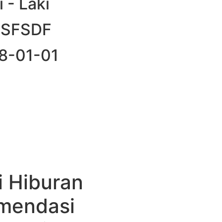
i - Laki
DDSFSDF
98-01-01
i Hiburan
omendasi