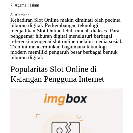
7. Agama : Islam
8. Alamat :
Kehadiran Slot Online makin diminati oleh pecinta
hiburan digital. Perkembangan teknologi
menjadikan Slot Online lebih mudah diakses. Para
penggemar hiburan digital menelusuri berbagai
referensi mengenai slot online melalui media sosial.
Tren ini mencerminkan bagaimana teknologi
modern memiliki pengaruh besar berbagai bentuk
hiburan digital.
Popularitas Slot Online di
Kalangan Pengguna Internet