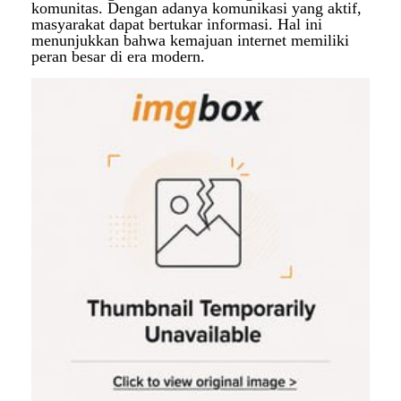
komunitas. Dengan adanya komunikasi yang aktif,
masyarakat dapat bertukar informasi. Hal ini
menunjukkan bahwa kemajuan internet memiliki
peran besar di era modern.