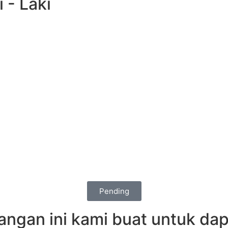
i - Laki
Pending
angan ini kami buat untuk da