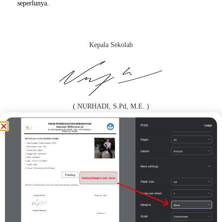
seperlunya.
Kepala Sekolah
( NURHADI, S.Pd, M.E. )
Orang Tua / Wali*
( 1 )
Print