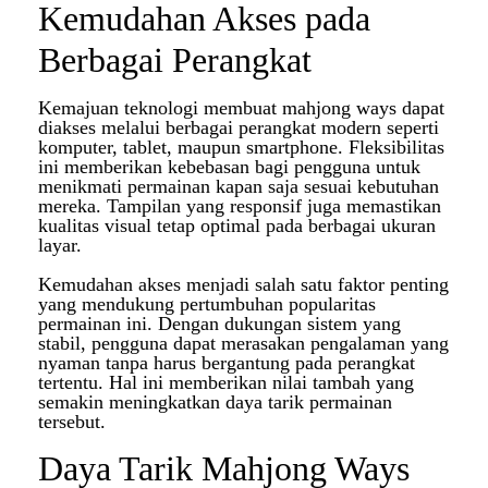
Kemudahan Akses pada
Berbagai Perangkat
Kemajuan teknologi membuat mahjong ways dapat
diakses melalui berbagai perangkat modern seperti
komputer, tablet, maupun smartphone. Fleksibilitas
ini memberikan kebebasan bagi pengguna untuk
menikmati permainan kapan saja sesuai kebutuhan
mereka. Tampilan yang responsif juga memastikan
kualitas visual tetap optimal pada berbagai ukuran
layar.
Kemudahan akses menjadi salah satu faktor penting
yang mendukung pertumbuhan popularitas
permainan ini. Dengan dukungan sistem yang
stabil, pengguna dapat merasakan pengalaman yang
nyaman tanpa harus bergantung pada perangkat
tertentu. Hal ini memberikan nilai tambah yang
semakin meningkatkan daya tarik permainan
tersebut.
Daya Tarik Mahjong Ways