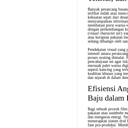
Banyak perancang busan
terlihat indah atau menc
kekuatan sejati dari de
menyampaikan informasi p
membatasi porsi warna-w
dengan perkembangan kon
(
visual character arc
) ya
atau kerapian pakaian m
sedang dihadapi oleh san
Pendekatan visual yang 
intensif antara perancan
proses syuting dimulai. 
pencahayaan set agar ti
merusak palet warna digi
seperti kancing yang ter
keahlian khusus yang m
dan sejarah di dalam dun
Efisiensi A
Baju dalam 
Bagi sebuah proyek film
pakaian atau
wardrobe m
dan menguras energi. Str
menerapkan sistem draf k
fase pra-produksi. Memb