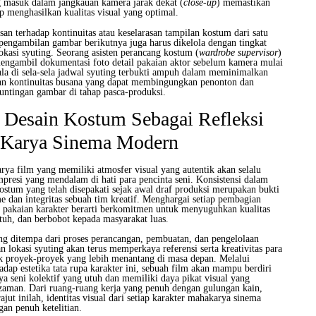
g masuk dalam jangkauan kamera jarak dekat (
close-up
) memastikan
ap menghasilkan kualitas visual yang optimal.
an terhadap kontinuitas atau keselarasan tampilan kostum dari satu
engambilan gambar berikutnya juga harus dikelola dengan tingkat
lokasi syuting. Seorang asisten perancang kostum (
wardrobe supervisor
)
mengambil dokumentasi foto detail pakaian aktor sebelum kamera mulai
la di sela-sela jadwal syuting terbukti ampuh dalam meminimalkan
ahan kontinuitas busana yang dapat membingungkan penonton dan
untingan gambar di tahap pasca-produksi.
Desain Kostum Sebagai Refleksi
s Karya Sinema Modern
rya film yang memiliki atmosfer visual yang autentik akan selalu
presi yang mendalam di hati para pencinta seni. Konsistensi dalam
ostum yang telah disepakati sejak awal draf produksi merupakan bukti
me dan integritas sebuah tim kreatif. Menghargai setiap pembagian
a pakaian karakter berarti berkomitmen untuk menyuguhkan kualitas
utuh, dan berbobot kepada masyarakat luas.
g ditempa dari proses perancangan, pembuatan, dan pengelolaan
 lokasi syuting akan terus memperkaya referensi serta kreativitas para
uk proyek-proyek yang lebih menantang di masa depan. Melalui
hadap estetika tata rupa karakter ini, sebuah film akan mampu berdiri
ya seni kolektif yang utuh dan memiliki daya pikat visual yang
 zaman. Dari ruang-ruang kerja yang penuh dengan gulungan kain,
ajut inilah, identitas visual dari setiap karakter mahakarya sinema
gan penuh ketelitian.