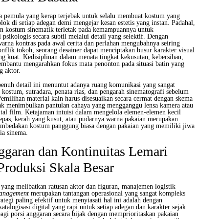
a pemula yang kerap terjebak untuk selalu membuat kostum yang
olok di setiap adegan demi mengejar kesan estetis yang instan. Padahal,
sain kostum sinematik terletak pada kemampuannya untuk
sikologis secara subtil melalui detail yang selektif. Dengan
arna kontras pada awal cerita dan perlahan mengubahnya seiring
flik tokoh, seorang desainer dapat menciptakan busur karakter visual
ng kuat. Kedisiplinan dalam menata tingkat kekusutan, kebersihan,
embantu mengarahkan fokus mata penonton pada situasi batin yang
g aktor.
penuh detail ini menuntut adanya ruang komunikasi yang sangat
g kostum, sutradara, penata rias, dan pengarah sinematografi sebelum
Pemilihan material kain harus disesuaikan secara cermat dengan skema
dak menimbulkan pantulan cahaya yang mengganggu lensa kamera atau
tal film. Ketajaman intuisi dalam mengelola elemen-elemen kecil
lepas, kerah yang kusut, atau pudarnya warna pakaian merupakan
embedakan kostum panggung biasa dengan pakaian yang memiliki jiwa
ia sinema.
nggaran dan Kontinuitas Lemari
Produksi Skala Besar
 yang melibatkan ratusan aktor dan figuran, manajemen logistik
anagement
merupakan tantangan operasional yang sangat kompleks
ategi paling efektif untuk menyiasati hal ini adalah dengan
atalogisasi digital yang rapi untuk setiap adegan dan karakter sejak
agi porsi anggaran secara bijak dengan memprioritaskan pakaian