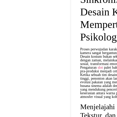
Desain 
Mempert
Psikolog
Proses perwujudan karak
kamera sangat bergantun
Desain kostum bukan seka
dengan zaman, melainkan
sosial, transformasi emos
Pengaturan
slot
palet bah
pra-produksi menjadi cet
Ketika sebuah tim desai
tinggi, penonton akan la
evolusi pakaian yang me
busana sinema adalah den
yang mendukung pencerita
keserasian antara warna 
atmosfer visual yang ko
Menjelajahi 
Tekstur, dan