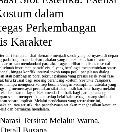
Kostum dalam
egas Perkembangan
is Karakter
ter dari lembaran draf skenario menjadi sosok yang bernyawa di depan
g pada bagaimana lapisan pakaian yang mereka kenakan dirancang.
dar urusan mendandani para aktor agar terlihat modis atau sesuai
 sebuah instrumen naratif visual yang berfungsi mencerminkan status
ional, hingga konflik internal tokoh tanpa perlu penjelasan dialog.
an atau pembagian porsi tekstur pakaian yang presisi sejak awal fase
ak biru krusial bagi seorang perancang kostum (
costume designer
).
ner mampu mengunci konsep busana dengan kedisiplinan estetika yang
ngsung memercayai perubahan sifat atau nasib karakter hanya melalui
reka kenakan di layar. Rekomendasi terbaik bagi para perancang
gan selalu memperlakukan setiap helai kain sebagai ruang simbolis
an secara implisit. Melalui pendekatan yang terstruktur ini,
pakaian, tata artistik, dan pencahayaan set akan menghasilkan kesatuan
hesif dan bermakna mendalam.
Narasi Tersirat Melalui Warna,
 Detail Busana