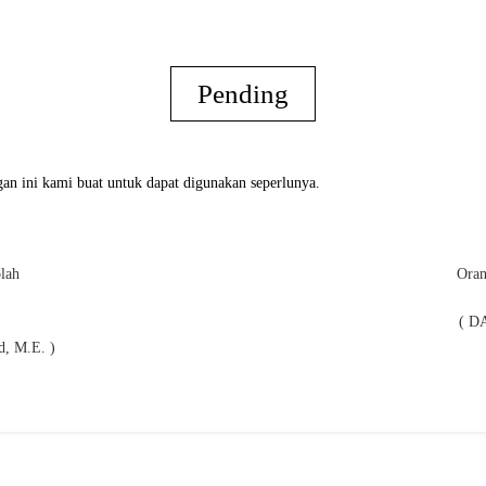
Pending
an ini kami buat untuk dapat digunakan seperlunya.
lah
Oran
( D
, M.E. )