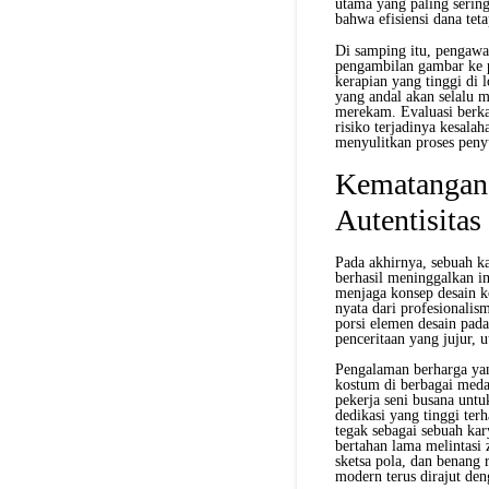
utama yang paling serin
bahwa efisiensi dana tet
Di samping itu, pengawas
pengambilan gambar ke p
kerapian yang tinggi di 
yang andal akan selalu 
merekam. Evaluasi berka
risiko terjadinya kesal
menyulitkan proses peny
Kematangan 
Autentisita
Pada akhirnya, sebuah ka
berhasil meninggalkan im
menjaga konsep desain k
nyata dari profesionalis
porsi elemen desain pad
penceritaan yang jujur, 
Pengalaman berharga yan
kostum di berbagai medan
pekerja seni busana unt
dedikasi yang tinggi ter
tegak sebagai sebuah kar
bertahan lama melintasi
sketsa pola, dan benang r
modern terus dirajut den