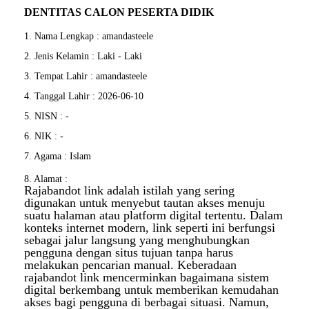
DENTITAS CALON PESERTA DIDIK
1. Nama Lengkap : amandasteele
2. Jenis Kelamin : Laki - Laki
3. Tempat Lahir : amandasteele
4. Tanggal Lahir : 2026-06-10
5. NISN : -
6. NIK : -
7. Agama : Islam
8. Alamat :
Rajabandot link adalah istilah yang sering
digunakan untuk menyebut tautan akses menuju
suatu halaman atau platform digital tertentu. Dalam
konteks internet modern, link seperti ini berfungsi
sebagai jalur langsung yang menghubungkan
pengguna dengan situs tujuan tanpa harus
melakukan pencarian manual. Keberadaan
rajabandot link mencerminkan bagaimana sistem
digital berkembang untuk memberikan kemudahan
akses bagi pengguna di berbagai situasi. Namun,