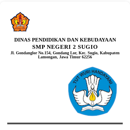
DINAS PENDIDIKAN DAN KEBUDAYAAN
SMP NEGERI 2 SUGIO
Jl. Gondanglor No.154, Gondang Lor, Kec. Sugio, Kabupaten
Lamongan, Jawa Timur 62256