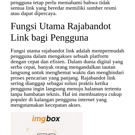
pengguna tetap perlu memahami bahwa tidak
semua link yang beredar memiliki sumber resmi
atau dapat dipercaya.
Fungsi Utama Rajabandot
Link bagi Pengguna
Fungsi utama rajabandot link adalah mempermudah
pengguna dalam mengakses sebuah platform
dengan cepat dan efisien. Dalam dunia digital yang
serba cepat, banyak orang mengandalkan tautan
langsung untuk menghemat waktu dan menghindari
proses pencarian yang panjang. Rajabandot link
sering dianggap sebagai solusi praktis ketika
pengguna ingin langsung menuju halaman tertentu
tanpa hambatan teknis. Hal ini membuatnya cukup
populer di kalangan pengguna internet yang
mengutamakan kecepatan akses.