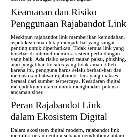
Keamanan dan Risiko
Penggunaan Rajabandot Link
Meskipun rajabandot link memberikan kemudahan,
aspek keamanan tetap menjadi hal yang sangat
penting untuk diperhatikan. Tidak semua link yang
tersebar di internet memiliki sistem perlindungan
yang baik. Ada risiko seperti tautan palsu, phishing,
atau pengalihan ke situs yang tidak aman. Oleh
karena itu, pengguna harus selalu berhati-hati dan
memastikan bahwa rajabandot link yang diakses
berasal dari sumber terpercaya. Kesadaran digital
menjadi kunci utama untuk menghindari potensi
ancaman siber.
Peran Rajabandot Link
dalam Ekosistem Digital
Dalam ekosistem digital modern, rajabandot link
memiliki peran penting sebagai penghubung antara