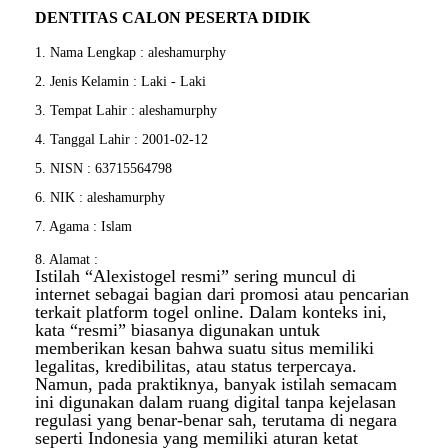
DENTITAS CALON PESERTA DIDIK
1. Nama Lengkap : aleshamurphy
2. Jenis Kelamin : Laki - Laki
3. Tempat Lahir : aleshamurphy
4. Tanggal Lahir : 2001-02-12
5. NISN : 63715564798
6. NIK : aleshamurphy
7. Agama : Islam
8. Alamat :
Istilah “Alexistogel resmi” sering muncul di
internet sebagai bagian dari promosi atau pencarian
terkait platform togel online. Dalam konteks ini,
kata “resmi” biasanya digunakan untuk
memberikan kesan bahwa suatu situs memiliki
legalitas, kredibilitas, atau status terpercaya.
Namun, pada praktiknya, banyak istilah semacam
ini digunakan dalam ruang digital tanpa kejelasan
regulasi yang benar-benar sah, terutama di negara
seperti Indonesia yang memiliki aturan ketat