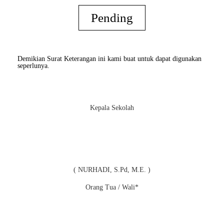
Pending
Demikian Surat Keterangan ini kami buat untuk dapat digunakan
seperlunya.
Kepala Sekolah
( NURHADI, S.Pd, M.E. )
Orang Tua / Wali*