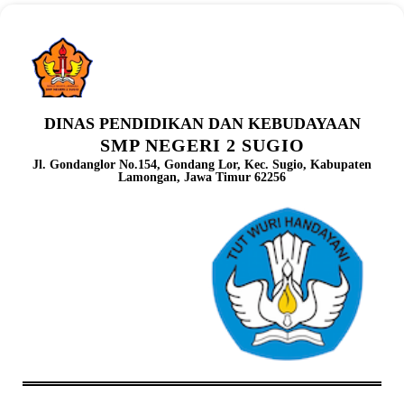
DINAS PENDIDIKAN DAN KEBUDAYAAN
SMP NEGERI 2 SUGIO
Jl. Gondanglor No.154, Gondang Lor, Kec. Sugio, Kabupaten
Lamongan, Jawa Timur 62256