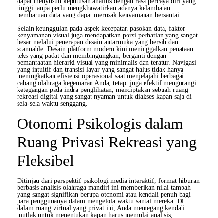
dapat menyusun keputusan analitis dengan rasa percaya diri yang
tinggi tanpa perlu mengkhawatirkan adanya kelambatan
pembaruan data yang dapat merusak kenyamanan bersantai.
Selain keunggulan pada aspek kecepatan pasokan data, faktor
kenyamanan visual juga mendapatkan porsi perhatian yang sangat
besar melalui penerapan desain antarmuka yang bersih dan
scannable. Desain platform modern kini meninggalkan penataan
teks yang padat dan membingungkan, berganti dengan
pemanfaatan hierarki visual yang minimalis dan teratur. Navigasi
yang intuitif dan transisi layar yang sangat halus tidak hanya
meningkatkan efisiensi operasional saat menjelajahi berbagai
cabang olahraga kegemaran Anda, tetapi juga efektif mengurangi
ketegangan pada indra penglihatan, menciptakan sebuah ruang
rekreasi digital yang sangat nyaman untuk diakses kapan saja di
sela-sela waktu senggang.
Otonomi Psikologis dalam
Ruang Privasi Rekreasi yang
Fleksibel
Ditinjau dari perspektif psikologi media interaktif, format hiburan
berbasis analisis olahraga mandiri ini memberikan nilai tambah
yang sangat signifikan berupa otonomi atau kendali penuh bagi
para penggunanya dalam mengelola waktu santai mereka. Di
dalam ruang virtual yang privat ini, Anda memegang kendali
mutlak untuk menentukan kapan harus memulai analisis,