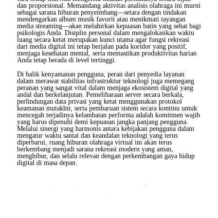
dan proporsional. Memandang aktivitas analisis olahraga ini murni
sebagai sarana hiburan penyeimbang—setara dengan tindakan
mendengarkan album musik favorit atau menikmati tayangan
media streaming—akan melahirkan kepuasan batin yang sehat bagi
psikologis Anda. Disiplin personal dalam mengalokasikan waktu
luang secara ketat merupakan kunci utama agar fungsi rekreasi
dari media digital ini tetap berjalan pada koridor yang positif,
menjaga kesehatan mental, serta memastikan produktivitas harian
Anda tetap berada di level tertinggi.
Di balik kenyamanan pengguna, peran dari penyedia layanan
dalam merawat stabilitas infrastruktur teknologi juga memegang
peranan yang sangat vital dalam menjaga ekosistem digital yang
andal dan berkelanjutan. Pemeliharaan server secara berkala,
perlindungan data privasi yang ketat menggunakan protokol
keamanan mutakhir, serta pembaruan sistem secara kontinu untuk
mencegah terjadinya kelambatan performa adalah komitmen wajib
yang harus dipenuhi demi kepuasan jangka panjang pengguna.
Melalui sinergi yang harmonis antara kebijakan pengguna dalam
mengatur waktu santai dan keandalan teknologi yang terus
diperbarui, ruang hiburan olahraga virtual ini akan terus
berkembang menjadi sarana rekreasi modern yang aman,
menghibur, dan selalu relevan dengan perkembangan gaya hidup
digital di masa depan.