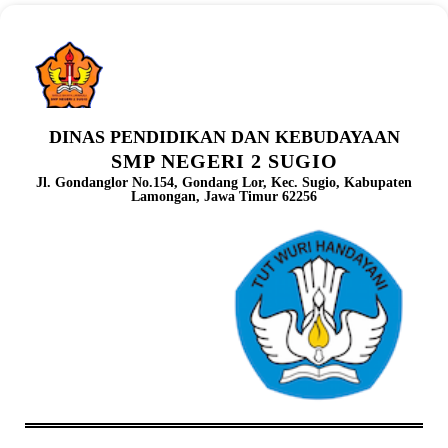
DINAS PENDIDIKAN DAN KEBUDAYAAN
SMP NEGERI 2 SUGIO
Jl. Gondanglor No.154, Gondang Lor, Kec. Sugio, Kabupaten
Lamongan, Jawa Timur 62256