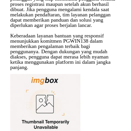
proses registrasi maupun setelah akun berhasil
dibuat. Jika pengguna mengalami kendala saat
melakukan pendaftaran, tim layanan pelanggan
dapat memberikan panduan dan solusi yang
diperlukan agar proses berjalan lancar.
Keberadaan layanan bantuan yang responsif
menunjukkan komitmen PGWIN138 dalam
memberikan pengalaman terbaik bagi
penggunanya. Dengan dukungan yang mudah
diakses, pengguna dapat merasa lebih nyaman
ketika menggunakan platform ini dalam jangka
panjang.