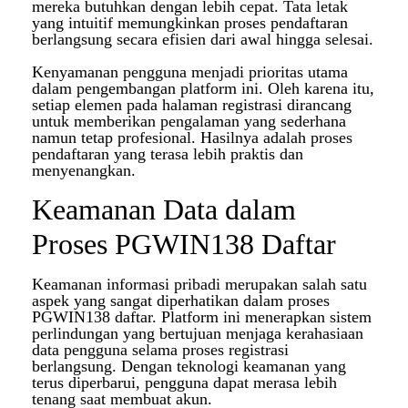
mereka butuhkan dengan lebih cepat. Tata letak
yang intuitif memungkinkan proses pendaftaran
berlangsung secara efisien dari awal hingga selesai.
Kenyamanan pengguna menjadi prioritas utama
dalam pengembangan platform ini. Oleh karena itu,
setiap elemen pada halaman registrasi dirancang
untuk memberikan pengalaman yang sederhana
namun tetap profesional. Hasilnya adalah proses
pendaftaran yang terasa lebih praktis dan
menyenangkan.
Keamanan Data dalam
Proses PGWIN138 Daftar
Keamanan informasi pribadi merupakan salah satu
aspek yang sangat diperhatikan dalam proses
PGWIN138 daftar. Platform ini menerapkan sistem
perlindungan yang bertujuan menjaga kerahasiaan
data pengguna selama proses registrasi
berlangsung. Dengan teknologi keamanan yang
terus diperbarui, pengguna dapat merasa lebih
tenang saat membuat akun.