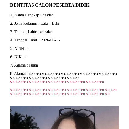
DENTITAS CALON PESERTA DIDIK
1. Nama Lengkap : dasdad
2. Jenis Kelamin : Laki - Laki
3. Tempat Lahir : adasdad
4. Tanggal Lahir : 2026-06-15
5. NISN : -
6. NIK : -
7. Agama : Islam
8. Alamat :
seo
seo
seo
seo
seo
seo
seo
seo
seo
seo
seo
seo
seo
seo
seo
seo
seo
seo
seo
seo
seo
seo
seo
seo
seo
seo
seo
seo
seo
seo
seo
seo
seo
seo
seo
seo
seo
seo
seo
seo
seo
seo
seo
seo
seo
seo
seo
seo
seo
seo
seo
seo
seo
seo
seo
seo
seo
seo
seo
seo
seo
seo
seo
seo
seo
seo
seo
seo
seo
seo
seo
seo
seo