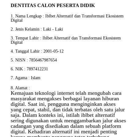
DENTITAS CALON PESERTA DIDIK
1. Nama Lengkap : Iblbet Alternatif dan Transformasi Ekosistem
Digital
2. Jenis Kelamin : Laki - Laki
3. Tempat Lahir : Iblbet Alternatif dan Transformasi Ekosistem
Digital
4. Tanggal Lahir : 2001-05-12
5. NISN : 7856467987654
6. NIK : 7897412231
7. Agama : Islam
8. Alamat :
Kemajuan teknologi internet telah mengubah cara
masyarakat mengakses berbagai layanan hiburan
digital. Saat ini, pengguna menginginkan akses
yang cepat, stabil, dan tidak terbatas oleh satu jalur
saja. Dalam konteks ini, istilah iblbet alternatif
sering digunakan untuk menggambarkan jalur akses
cadangan yang disediakan dalam sebuah platform
digital. Kehadiran alternatif ini menjadi penting