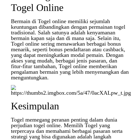
Togel Online
Bermain di Togel online memiliki sejumlah
keuntungan dibandingkan dengan permainan togel
tradisional. Salah satunya adalah kenyamanan
bermain kapan saja dan di mana saja. Selain itu,
Togel online sering menawarkan berbagai bonus
menarik, seperti bonus pendaftaran atau cashback,
yang dapat meningkatkan modal pemain. Dengan
akses yang mudah, berbagai jenis pasaran, dan
fitur-fitur tambahan, Togel online memberikan
pengalaman bermain yang lebih menyenangkan dan
menguntungkan.
Kesimpulan
Togel memegang peranan penting dalam dunia
perjudian togel online. Memilih Togel yang
terpercaya dan memahami berbagai pasaran serta
strategi yang bisa digunakan adalah langkah