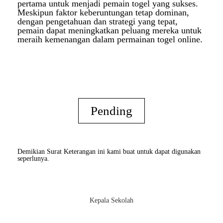
pertama untuk menjadi pemain togel yang sukses.
Meskipun faktor keberuntungan tetap dominan,
dengan pengetahuan dan strategi yang tepat,
pemain dapat meningkatkan peluang mereka untuk
meraih kemenangan dalam permainan togel online.
Pending
Demikian Surat Keterangan ini kami buat untuk dapat digunakan
seperlunya.
Kepala Sekolah