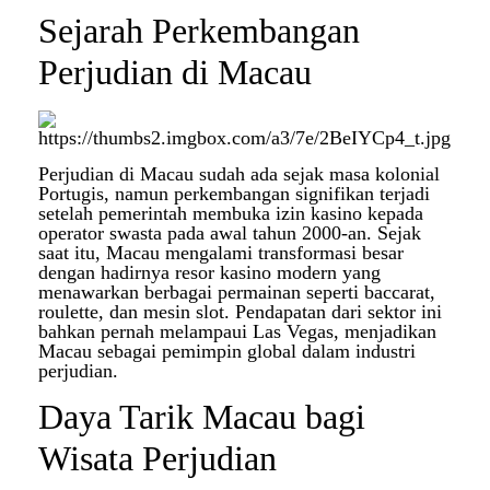
Sejarah Perkembangan
Perjudian di Macau
Perjudian di Macau sudah ada sejak masa kolonial
Portugis, namun perkembangan signifikan terjadi
setelah pemerintah membuka izin kasino kepada
operator swasta pada awal tahun 2000-an. Sejak
saat itu, Macau mengalami transformasi besar
dengan hadirnya resor kasino modern yang
menawarkan berbagai permainan seperti baccarat,
roulette, dan mesin slot. Pendapatan dari sektor ini
bahkan pernah melampaui Las Vegas, menjadikan
Macau sebagai pemimpin global dalam industri
perjudian.
Daya Tarik Macau bagi
Wisata Perjudian