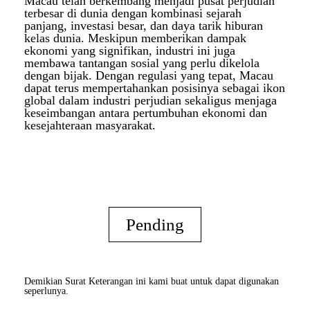
Macau telah berkembang menjadi pusat perjudian
terbesar di dunia dengan kombinasi sejarah
panjang, investasi besar, dan daya tarik hiburan
kelas dunia. Meskipun memberikan dampak
ekonomi yang signifikan, industri ini juga
membawa tantangan sosial yang perlu dikelola
dengan bijak. Dengan regulasi yang tepat, Macau
dapat terus mempertahankan posisinya sebagai ikon
global dalam industri perjudian sekaligus menjaga
keseimbangan antara pertumbuhan ekonomi dan
kesejahteraan masyarakat.
Pending
Demikian Surat Keterangan ini kami buat untuk dapat digunakan
seperlunya.