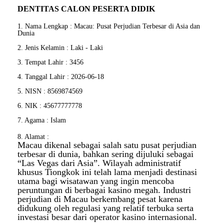
DENTITAS CALON PESERTA DIDIK
1. Nama Lengkap : Macau: Pusat Perjudian Terbesar di Asia dan
Dunia
2. Jenis Kelamin : Laki - Laki
3. Tempat Lahir : 3456
4. Tanggal Lahir : 2026-06-18
5. NISN : 8569874569
6. NIK : 45677777778
7. Agama : Islam
8. Alamat :
Macau dikenal sebagai salah satu pusat perjudian
terbesar di dunia, bahkan sering dijuluki sebagai
“Las Vegas dari Asia”. Wilayah administratif
khusus Tiongkok ini telah lama menjadi destinasi
utama bagi wisatawan yang ingin mencoba
peruntungan di berbagai kasino megah. Industri
perjudian di Macau berkembang pesat karena
didukung oleh regulasi yang relatif terbuka serta
investasi besar dari operator kasino internasional.