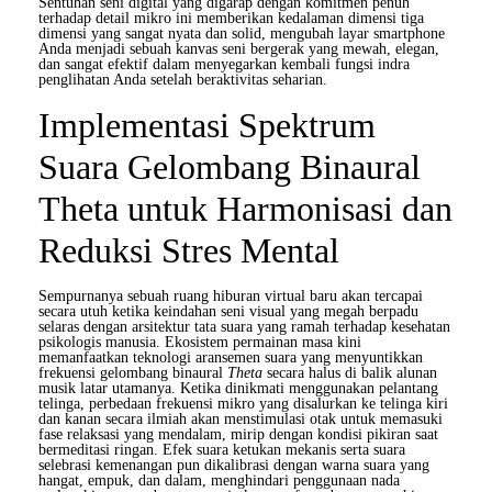
Sentuhan seni digital yang digarap dengan komitmen penuh
terhadap detail mikro ini memberikan kedalaman dimensi tiga
dimensi yang sangat nyata dan solid, mengubah layar smartphone
Anda menjadi sebuah kanvas seni bergerak yang mewah, elegan,
dan sangat efektif dalam menyegarkan kembali fungsi indra
penglihatan Anda setelah beraktivitas seharian.
Implementasi Spektrum
Suara Gelombang Binaural
Theta untuk Harmonisasi dan
Reduksi Stres Mental
Sempurnanya sebuah ruang hiburan virtual baru akan tercapai
secara utuh ketika keindahan seni visual yang megah berpadu
selaras dengan arsitektur tata suara yang ramah terhadap kesehatan
psikologis manusia. Ekosistem permainan masa kini
memanfaatkan teknologi aransemen suara yang menyuntikkan
frekuensi gelombang binaural
Theta
secara halus di balik alunan
musik latar utamanya. Ketika dinikmati menggunakan pelantang
telinga, perbedaan frekuensi mikro yang disalurkan ke telinga kiri
dan kanan secara ilmiah akan menstimulasi otak untuk memasuki
fase relaksasi yang mendalam, mirip dengan kondisi pikiran saat
bermeditasi ringan. Efek suara ketukan mekanis serta suara
selebrasi kemenangan pun dikalibrasi dengan warna suara yang
hangat, empuk, dan dalam, menghindari penggunaan nada