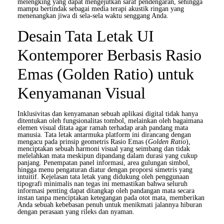
melengking yang dapat mengejutkan saraf pendengaran, sehingga
mampu bertindak sebagai media terapi akustik ringan yang
menenangkan jiwa di sela-sela waktu senggang Anda.
Desain Tata Letak UI
Kontemporer Berbasis Rasio
Emas (Golden Ratio) untuk
Kenyamanan Visual
Inklusivitas dan kenyamanan sebuah aplikasi digital tidak hanya
ditentukan oleh fungsionalitas tombol, melainkan oleh bagaimana
elemen visual ditata agar ramah terhadap arah pandang mata
manusia. Tata letak antarmuka platform ini dirancang dengan
mengacu pada prinsip geometris Rasio Emas (
Golden Ratio
),
menciptakan sebuah harmoni visual yang seimbang dan tidak
melelahkan mata meskipun dipandang dalam durasi yang cukup
panjang. Penempatan panel informasi, area gulungan simbol,
hingga menu pengaturan diatur dengan proporsi simetris yang
intuitif. Kejelasan tata letak yang didukung oleh penggunaan
tipografi minimalis nan tegas ini memastikan bahwa seluruh
informasi penting dapat ditangkap oleh pandangan mata secara
instan tanpa menciptakan ketegangan pada otot mata, memberikan
Anda sebuah kebebasan penuh untuk menikmati jalannya hiburan
dengan perasaan yang rileks dan nyaman.