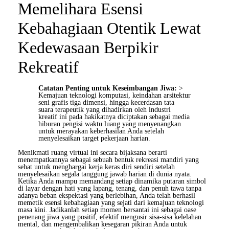
Memelihara Esensi
Kebahagiaan Otentik Lewat
Kedewasaan Berpikir
Rekreatif
Catatan Penting untuk Keseimbangan Jiwa:
>
Kemajuan teknologi komputasi, keindahan arsitektur
seni grafis tiga dimensi, hingga kecerdasan tata
suara terapeutik yang dihadirkan oleh industri
kreatif ini pada hakikatnya diciptakan sebagai media
hiburan pengisi waktu luang yang menyenangkan
untuk merayakan keberhasilan Anda setelah
menyelesaikan target pekerjaan harian.
Menikmati ruang virtual ini secara bijaksana berarti
menempatkannya sebagai sebuah bentuk rekreasi mandiri yang
sehat untuk menghargai kerja keras diri sendiri setelah
menyelesaikan segala tanggung jawab harian di dunia nyata.
Ketika Anda mampu memandang setiap dinamika putaran simbol
di layar dengan hati yang lapang, tenang, dan penuh tawa tanpa
adanya beban ekspektasi yang berlebihan, Anda telah berhasil
memetik esensi kebahagiaan yang sejati dari kemajuan teknologi
masa kini. Jadikanlah setiap momen bersantai ini sebagai oase
penenang jiwa yang positif, efektif mengusir sisa-sisa kelelahan
mental, dan mengembalikan kesegaran pikiran Anda untuk