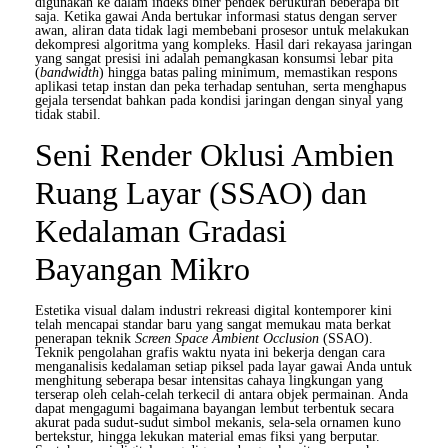
digunakan ke dalam indeks biner pendek berukuran beberapa bit
saja. Ketika gawai Anda bertukar informasi status dengan server
awan, aliran data tidak lagi membebani prosesor untuk melakukan
dekompresi algoritma yang kompleks. Hasil dari rekayasa jaringan
yang sangat presisi ini adalah pemangkasan konsumsi lebar pita
(
bandwidth
) hingga batas paling minimum, memastikan respons
aplikasi tetap instan dan peka terhadap sentuhan, serta menghapus
gejala tersendat bahkan pada kondisi jaringan dengan sinyal yang
tidak stabil.
Seni Render Oklusi Ambien
Ruang Layar (SSAO) dan
Kedalaman Gradasi
Bayangan Mikro
Estetika visual dalam industri rekreasi digital kontemporer kini
telah mencapai standar baru yang sangat memukau mata berkat
penerapan teknik
Screen Space Ambient Occlusion
(SSAO).
Teknik pengolahan grafis waktu nyata ini bekerja dengan cara
menganalisis kedalaman setiap piksel pada layar gawai Anda untuk
menghitung seberapa besar intensitas cahaya lingkungan yang
terserap oleh celah-celah terkecil di antara objek permainan. Anda
dapat mengagumi bagaimana bayangan lembut terbentuk secara
akurat pada sudut-sudut simbol mekanis, sela-sela ornamen kuno
bertekstur, hingga lekukan material emas fiksi yang berputar.