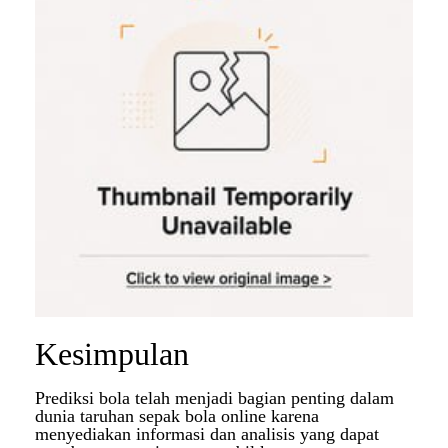
Kesimpulan
Prediksi bola telah menjadi bagian penting dalam
dunia taruhan sepak bola online karena
menyediakan informasi dan analisis yang dapat