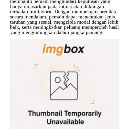
membantu pemain menghindari keputusan yang
hanya didasarkan pada intuisi atau dukungan
terhadap tim favorit. Dengan mempelajari prediksi
secara mendalam, pemain dapat menentukan jenis
taruhan yang sesuai, mengelola modal dengan lebih
baik, serta meningkatkan peluang memperoleh hasil
yang menguntungkan dalam jangka panjang.