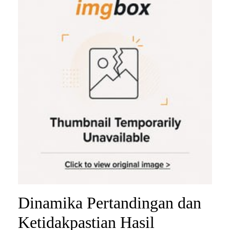
Dinamika Pertandingan dan
Ketidakpastian Hasil