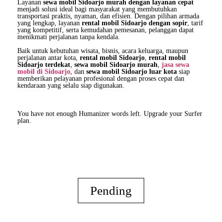
Layanan
sewa mobil Sidoarjo murah dengan layanan cepat
menjadi solusi ideal bagi masyarakat yang membutuhkan
transportasi praktis, nyaman, dan efisien. Dengan pilihan armada
yang lengkap, layanan
rental mobil Sidoarjo dengan sopir
, tarif
yang kompetitif, serta kemudahan pemesanan, pelanggan dapat
menikmati perjalanan tanpa kendala.
Baik untuk kebutuhan wisata, bisnis, acara keluarga, maupun
perjalanan antar kota,
rental mobil Sidoarjo
,
rental mobil
Sidoarjo terdekat
,
sewa mobil Sidoarjo murah
,
jasa sewa
mobil di Sidoarjo
, dan
sewa mobil Sidoarjo luar kota
siap
memberikan pelayanan profesional dengan proses cepat dan
kendaraan yang selalu siap digunakan.
You have not enough Humanizer words left. Upgrade your Surfer
plan.
Pending