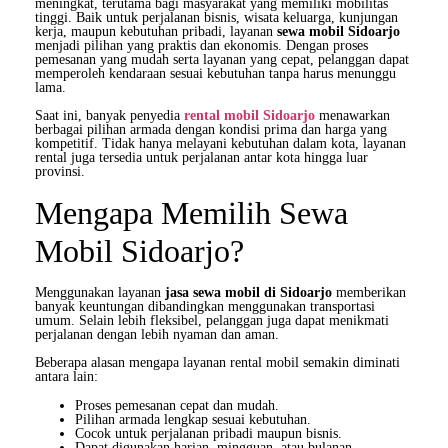
meningkat, terutama bagi masyarakat yang memiliki mobilitas
tinggi. Baik untuk perjalanan bisnis, wisata keluarga, kunjungan
kerja, maupun kebutuhan pribadi, layanan
sewa mobil Sidoarjo
menjadi pilihan yang praktis dan ekonomis. Dengan proses
pemesanan yang mudah serta layanan yang cepat, pelanggan dapat
memperoleh kendaraan sesuai kebutuhan tanpa harus menunggu
lama.
Saat ini, banyak penyedia
rental mobil Sidoarjo
menawarkan
berbagai pilihan armada dengan kondisi prima dan harga yang
kompetitif. Tidak hanya melayani kebutuhan dalam kota, layanan
rental juga tersedia untuk perjalanan antar kota hingga luar
provinsi.
Mengapa Memilih Sewa
Mobil Sidoarjo?
Menggunakan layanan
jasa sewa mobil di Sidoarjo
memberikan
banyak keuntungan dibandingkan menggunakan transportasi
umum. Selain lebih fleksibel, pelanggan juga dapat menikmati
perjalanan dengan lebih nyaman dan aman.
Beberapa alasan mengapa layanan rental mobil semakin diminati
antara lain:
Proses pemesanan cepat dan mudah.
Pilihan armada lengkap sesuai kebutuhan.
Cocok untuk perjalanan pribadi maupun bisnis.
Dapat digunakan harian, mingguan, atau bulanan.