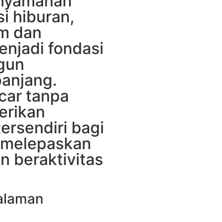
enyamanan
i hiburan,
em dan
enjadi fondasi
gun
panjang.
car tanpa
erikan
ersendiri bagi
 melepaskan
n beraktivitas
galaman