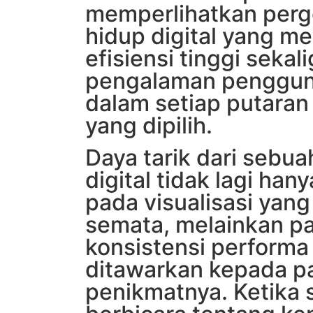
memperlihatkan perg
hidup digital yang m
efisiensi tinggi sekal
pengalaman penggun
dalam setiap putaran
yang dipilih.
Daya tarik dari sebua
digital tidak lagi ha
pada visualisasi yan
semata, melainkan p
konsistensi performa
ditawarkan kepada p
penikmatnya. Ketika