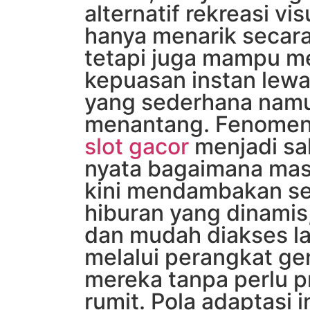
alternatif rekreasi vi
hanya menarik secara
tetapi juga mampu m
kepuasan instan lew
yang sederhana nam
menantang. Fenomen
slot gacor
menjadi sal
nyata bagaimana mas
kini mendambakan s
hiburan yang dinamis,
dan mudah diakses l
melalui perangkat g
mereka tanpa perlu p
rumit. Pola adaptasi i