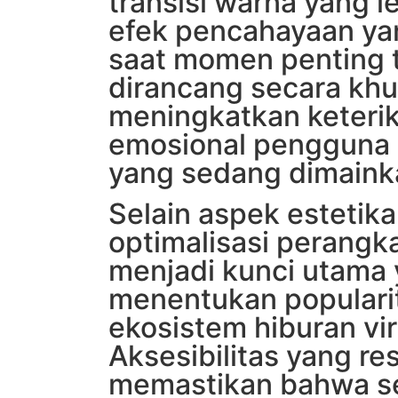
transisi warna yang 
efek pencahayaan ya
saat momen penting t
dirancang secara kh
meningkatkan keteri
emosional pengguna
yang sedang dimaink
Selain aspek estetika 
optimalisasi perangka
menjadi kunci utama
menentukan populari
ekosistem hiburan virt
Aksesibilitas yang re
memastikan bahwa s