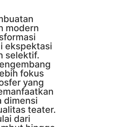
mbuatan
n modern
sformasi
 ekspektasi
selektif.
 pengembang
lebih fokus
osfer yang
emanfaatkan
a dimensi
alitas teater.
lai dari