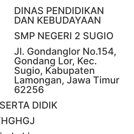
DINAS PENDIDIKAN
DAN KEBUDAYAAN
SMP NEGERI 2 SUGIO
Jl. Gondanglor No.154,
Gondang Lor, Kec.
Sugio, Kabupaten
Lamongan, Jawa Timur
62256
SERTA DIDIK
HTHGHGJ