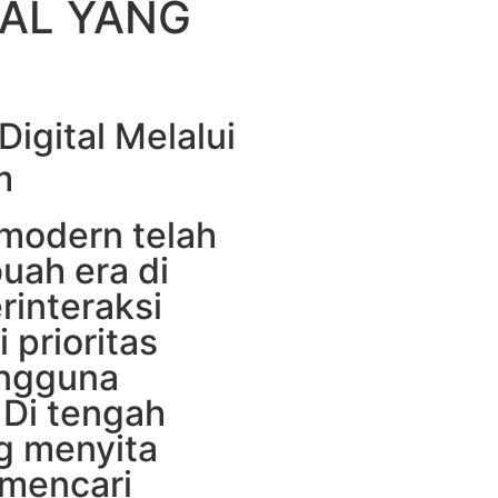
UAL YANG
igital Melalui
m
 modern telah
uah era di
interaksi
 prioritas
engguna
. Di tengah
g menyita
 mencari