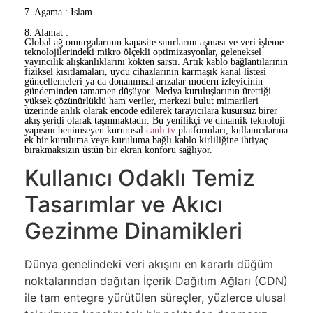
7. Agama : Islam
8. Alamat :
Global ağ omurgalarının kapasite sınırlarını aşması ve veri işleme
teknolojilerindeki mikro ölçekli optimizasyonlar, geleneksel
yayıncılık alışkanlıklarını kökten sarstı. Artık kablo bağlantılarının
fiziksel kısıtlamaları, uydu cihazlarının karmaşık kanal listesi
güncellemeleri ya da donanımsal arızalar modern izleyicinin
gündeminden tamamen düşüyor. Medya kuruluşlarının ürettiği
yüksek çözünürlüklü ham veriler, merkezi bulut mimarileri
üzerinde anlık olarak encode edilerek tarayıcılara kusursuz birer
akış şeridi olarak taşınmaktadır. Bu yenilikçi ve dinamik teknoloji
yapısını benimseyen kurumsal
canlı tv
platformları, kullanıcılarına
ek bir kuruluma veya kuruluma bağlı kablo kirliliğine ihtiyaç
bırakmaksızın üstün bir ekran konforu sağlıyor.
Kullanıcı Odaklı Temiz
Tasarımlar ve Akıcı
Gezinme Dinamikleri
Dünya genelindeki veri akışını en kararlı düğüm
noktalarından dağıtan İçerik Dağıtım Ağları (CDN)
ile tam entegre yürütülen süreçler, yüzlerce ulusal