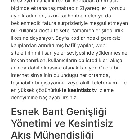
televizyon kanalını tek bir noktadan donmasız
biçimde ekrana taşımaktadır. Ziyaretçileri yorucu
üyelik adımları, uzun taahhütnameler ya da
beklenmedik fatura sürprizleriyle meşgul etmeyen
bu kullanıcı dostu felsefe, tamamen erişilebilirlik
ilkesine dayanıyor. Sayfa kodlarındaki gereksiz
kalıplardan arındırılmış hafif yapılar, web
sitelerinin mili saniyeler seviyesinde yüklenmesine
imkan tanırken, kullanıcıların da istedikleri akışa
anında dahil olmasına olanak tanıyor. Güçlü bir
internet sinyalinin bulunduğu her ortamda,
taşınabilir bilgisayarınız veya akıllı telefonunuz ile
en yüksek çözünürlükte
kesintisiz tv
izleme
deneyimine başlayabilirsiniz.
Esnek Bant Genişliği
Yönetimi ve Kesintisiz
Akış Mühendisliği