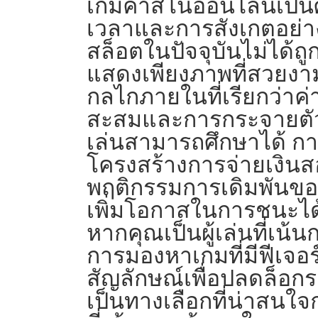
เกมคาสิโนออนไลน์เป็นศา
เวลาและการสังเกตอย่าง
สล็อตในปัจจุบันไม่ได้
แสดงเพียงภาพที่สวยงามเท
กลไกภายในที่เรียกว่าค
สะสมและการกระจายตัวขอ
เล่นสามารถศึกษาได้ การ
โครงสร้างการจ่ายเงินส
พฤติกรรมการเดิมพันขอ
เพิ่มโอกาสในการชนะไ
หากคุณเป็นผู้เล่นที่เน
การมองหาเกมที่มีฟีเจอ
สัญลักษณ์เพื่อปลดล็อก
เป็นทางเลือกที่น่าสนใจ