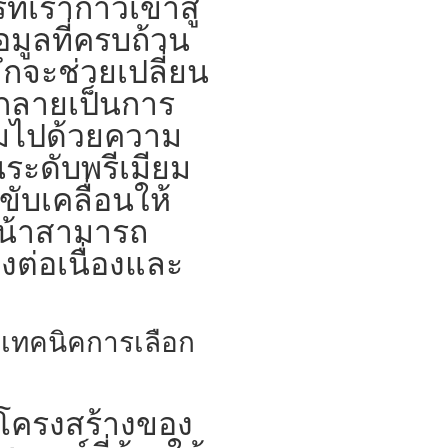
่เราก้าวเข้าสู่
มูลที่ครบถ้วน
กจะช่วยเปลี่ยน
้กลายเป็นการ
ต็มไปด้วยความ
ระดับพรีเมียม
ัวขับเคลื่อนให้
หน้าสามารถ
ต่อเนื่องและ
เทคนิคการเลือก
งโครงสร้างของ