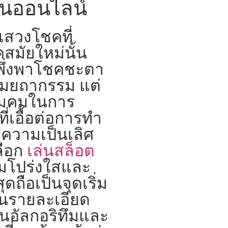
โนออนไลน์
แสวงโชคที่
สมัยใหม่นั้น
รพึ่งพาโชคชะตา
ามยถากรรม แต่
หลมคมในการ
่เอื้อต่อการทำ
าความเป็นเลิศ
ลือก
เล่นสล็อต
วามโปร่งใสและ
ดถือเป็นจุดเริ่ม
ะในรายละเอียด
นอัลกอริทึมและ