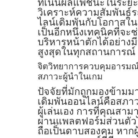
ที่เน้นผลแพ้ชนะในระยะ
วิเคราะห์ความสัมพันธ์
ไลน์เดิมพันกับโอกาสใน
เป็นอีกหนึ่งเทคนิคที่จะ
บริหารหน้าตักได้อย่างม
สูงสุดในทุกสถานการณ์
จิตวิทยาการควบคุมอารมณ
สภาวะผู้นำในเกม
ปัจจัยที่มักถูกมองข้ามม
เดิมพันออนไลน์คือสภา
ผู้เล่นเอง การที่คุณสาม
ผ่านแพลตฟอร์มส่วนตัวได
ถือเป็นดาบสองคม หากผู้