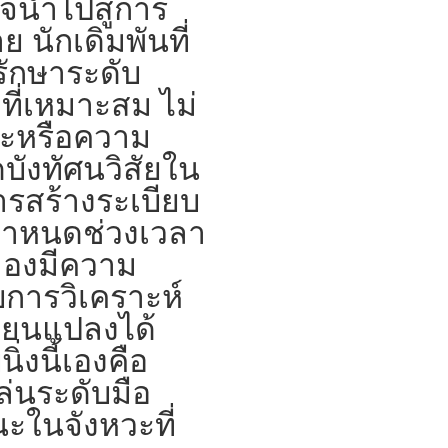
จนำไปสู่การ
ย นักเดิมพันที่
ักษาระดับ
ดที่เหมาะสม ไม่
นะหรือความ
ดบังทัศนวิสัยใน
ารสร้างระเบียบ
กำหนดช่วงเวลา
สมองมีความ
การวิเคราะห์
ี่ยนแปลงได้
่งนี้เองคือ
เล่นระดับมือ
ะในจังหวะที่