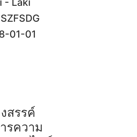
i - Laki
CSSZFSDG
98-01-01
างสรรค์
หารความ