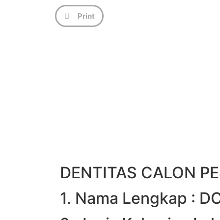
Print
DENTITAS CALON PE
1. Nama Lengkap : 