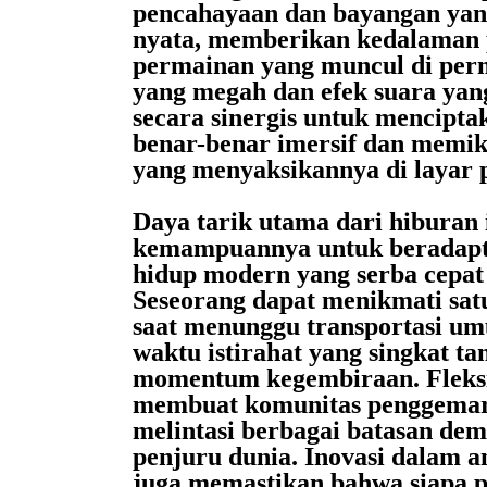
pencahayaan dan bayangan yang
nyata, memberikan kedalaman 
permainan yang muncul di per
yang megah dan efek suara yang
secara sinergis untuk mencipta
benar-benar imersif dan memik
yang menyaksikannya di layar 
Daya tarik utama dari hiburan i
kemampuannya untuk beradapt
hidup modern yang serba cepat
Seseorang dapat menikmati sat
saat menunggu transportasi umu
waktu istirahat yang singkat t
momentum kegembiraan. Fleksib
membuat komunitas penggemar
melintasi berbagai batasan dem
penjuru dunia. Inovasi dalam 
juga memastikan bahwa siapa 