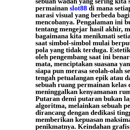
sebuah wadah yang sering kita 
permainan
slot88
di mana seti
narasi visual yang berbeda bagi
mencobanya. Pengalaman ini b
tentang mengejar hasil akhir, 
bagaimana kita menikmati seti
saat simbol-simbol mulai berp
pola yang tidak terduga. Estet
oleh pengembang saat ini ben
mata, menciptakan suasana y
siapa pun merasa seolah-olah s
tengah petualangan epik atau
sebuah ruang permainan kelas 
meninggalkan kenyamanan rum
Putaran demi putaran bukan la
algoritma, melainkan sebuah p
dirancang dengan dedikasi ting
memberikan kepuasan maksima
penikmatnya. Keindahan grafis