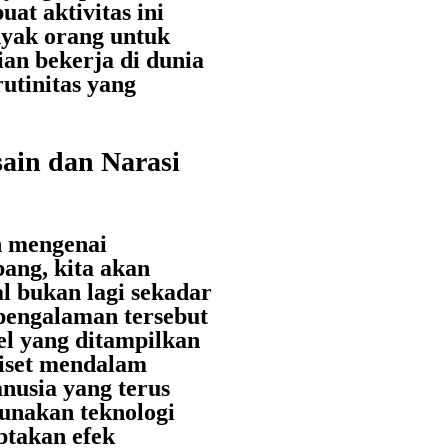
t aktivitas ini
nyak orang untuk
ian bekerja di dunia
utinitas yang
ain dan Narasi
h mengenai
ang, kita akan
l bukan lagi sekadar
 pengalaman tersebut
sel yang ditampilkan
riset mendalam
anusia yang terus
unakan teknologi
ptakan efek