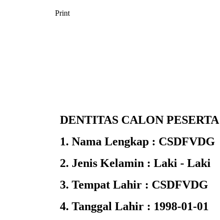
Print
DENTITAS CALON PESERTA
1. Nama Lengkap : CSDFVDG
2. Jenis Kelamin : Laki - Laki
3. Tempat Lahir : CSDFVDG
4. Tanggal Lahir : 1998-01-01