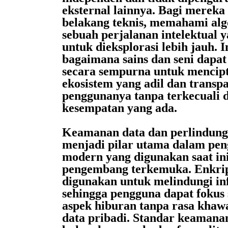
eksternal lainnya. Bagi mereka
belakang teknis, memahami alg
sebuah perjalanan intelektual 
untuk dieksplorasi lebih jauh. I
bagaimana sains dan seni dapat
secara sempurna untuk mencip
ekosistem yang adil dan transp
penggunanya tanpa terkecuali 
kesempatan yang ada.
Keamanan data dan perlindunga
menjadi pilar utama dalam pe
modern yang digunakan saat ini
pengembang terkemuka. Enkrips
digunakan untuk melindungi inf
sehingga pengguna dapat fokus
aspek hiburan tanpa rasa khaw
data pribadi. Standar keamanan