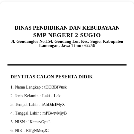
DINAS PENDIDIKAN DAN KEBUDAYAAN
SMP NEGERI 2 SUGIO
Jl. Gondanglor No.154, Gondang Lor, Kec. Sugio, Kabupaten
Lamongan, Jawa Timur 62256
DENTITAS CALON PESERTA DIDIK
1. Nama Lengkap : tDDBBfVusk
2. Jenis Kelamin : Laki - Laki
3. Tempat Lahir : iAbDdcIMyX
4. Tanggal Lahir : mPBwtvMjyB
5. NISN : lKcmsvGpuL
6. NIK : RJfgNMeqJG