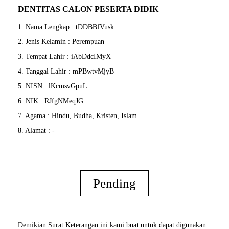
DENTITAS CALON PESERTA DIDIK
1. Nama Lengkap : tDDBBfVusk
2. Jenis Kelamin : Perempuan
3. Tempat Lahir : iAbDdcIMyX
4. Tanggal Lahir : mPBwtvMjyB
5. NISN : lKcmsvGpuL
6. NIK : RJfgNMeqJG
7. Agama : Hindu, Budha, Kristen, Islam
8. Alamat : -
Pending
Demikian Surat Keterangan ini kami buat untuk dapat digunakan