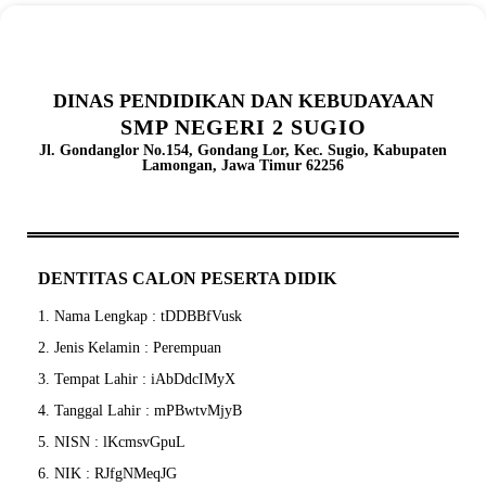
DINAS PENDIDIKAN DAN KEBUDAYAAN
SMP NEGERI 2 SUGIO
Jl. Gondanglor No.154, Gondang Lor, Kec. Sugio, Kabupaten
Lamongan, Jawa Timur 62256
DENTITAS CALON PESERTA DIDIK
1. Nama Lengkap : tDDBBfVusk
2. Jenis Kelamin : Perempuan
3. Tempat Lahir : iAbDdcIMyX
4. Tanggal Lahir : mPBwtvMjyB
5. NISN : lKcmsvGpuL
6. NIK : RJfgNMeqJG