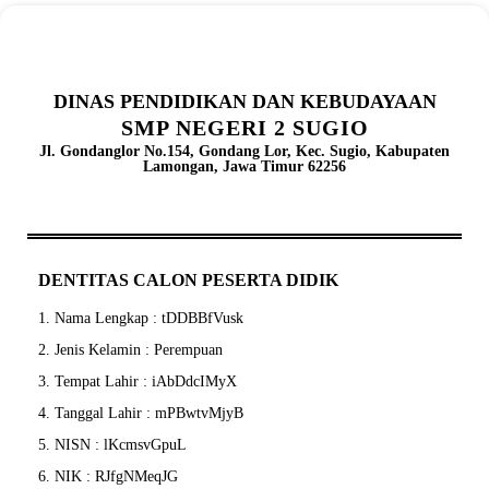
DINAS PENDIDIKAN DAN KEBUDAYAAN
SMP NEGERI 2 SUGIO
Jl. Gondanglor No.154, Gondang Lor, Kec. Sugio, Kabupaten
Lamongan, Jawa Timur 62256
DENTITAS CALON PESERTA DIDIK
1. Nama Lengkap : tDDBBfVusk
2. Jenis Kelamin : Perempuan
3. Tempat Lahir : iAbDdcIMyX
4. Tanggal Lahir : mPBwtvMjyB
5. NISN : lKcmsvGpuL
6. NIK : RJfgNMeqJG