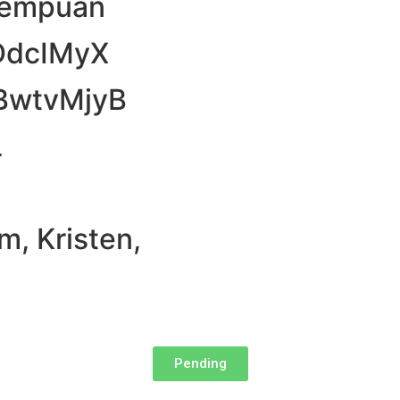
erempuan
bDdcIMyX
PBwtvMjyB
L
m, Kristen,
Pending