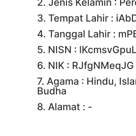
2. Jenis Kelamin : P
3. Tempat Lahir : iA
4. Tanggal Lahir : m
5. NISN : lKcmsvGpu
6. NIK : RJfgNMeqJG
7. Agama : Hindu, Isla
Budha
8. Alamat : -