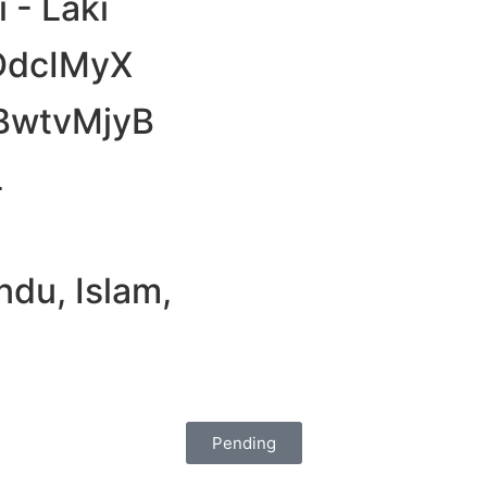
i - Laki
bDdcIMyX
PBwtvMjyB
L
ndu, Islam,
Pending