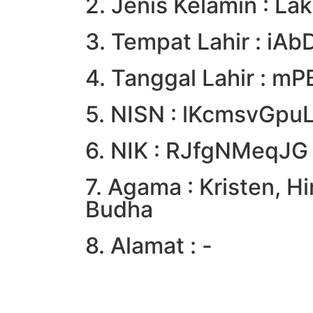
2. Jenis Kelamin : Lak
3. Tempat Lahir : iA
4. Tanggal Lahir : m
5. NISN : lKcmsvGpu
6. NIK : RJfgNMeqJG
7. Agama : Kristen, Hi
Budha
8. Alamat : -